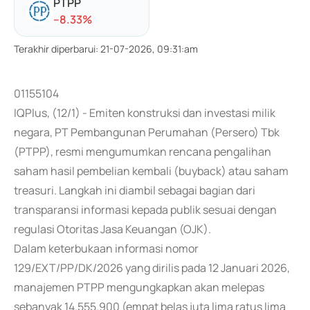
PTPP
-
-8.33
%
Terakhir diperbarui
:
21-07-2026, 09:31:am
01155104
IQPlus, (12/1) - Emiten konstruksi dan investasi milik
negara, PT Pembangunan Perumahan (Persero) Tbk
(PTPP), resmi mengumumkan rencana pengalihan
saham hasil pembelian kembali (buyback) atau saham
treasuri. Langkah ini diambil sebagai bagian dari
transparansi informasi kepada publik sesuai dengan
regulasi Otoritas Jasa Keuangan (OJK).
Dalam keterbukaan informasi nomor
129/EXT/PP/DK/2026 yang dirilis pada 12 Januari 2026,
manajemen PTPP mengungkapkan akan melepas
sebanyak 14.555.900 (empat belas juta lima ratus lima