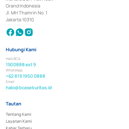
Surat Berharga Komersial yang izinnya diterbitkan pada tahun 2018.
Grand Indonesia
Jl. MH Thamrin No. 1
Jakarta 10310
Hubungi Kami
Halo BCA
1500888 ext 9
WhatsApp
+62 819 1950 0888
Email
halo@bcasekuritas.id
Tautan
Tentang Kami
Layanan Kami
Kabar Terbaru