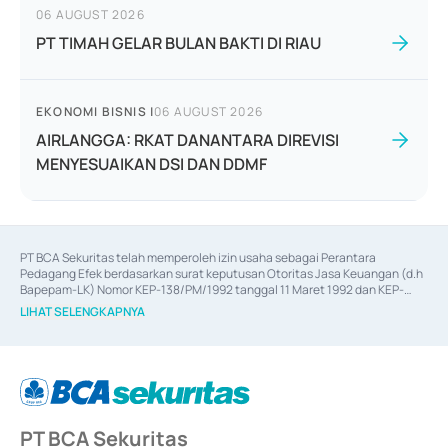
06 AUGUST 2026
PT TIMAH GELAR BULAN BAKTI DI RIAU
EKONOMI BISNIS
|
06 AUGUST 2026
AIRLANGGA: RKAT DANANTARA DIREVISI
MENYESUAIKAN DSI DAN DDMF
PT BCA Sekuritas telah memperoleh izin usaha sebagai Perantara 
Pedagang Efek berdasarkan surat keputusan Otoritas Jasa Keuangan (d.h 
Bapepam-LK) Nomor KEP-138/PM/1992 tanggal 11 Maret 1992 dan KEP-
06/D.04/2014 tanggal 28 Februari 2014, izin usaha sebagai Penjamin Emisi 
LIHAT SELENGKAPNYA
Efek berdasarkan surat keputusan Otoritas Jasa Keuangan Nomor KEP-
12/PM/PEE/1997 tanggal 24 September 1997 dan KEP-07/D.04/2014 
tanggal 28 Februari 2014, izin usaha sebagai penyedia Jasa Konsultasi 
(
Advisory
) atas kegiatan merger, akuisisi, divestasi, dan 
join venture
berdasarkan surat keputusan Otoritas Jasa Keuangan Nomor S-
67/PM.21/2017 tanggal 3 Februari 2017, dan beberapa izin usaha lainnya 
dari Bank Indonesia antara lain sebagai Perantara Pelaksanaan Transaksi 
PT BCA Sekuritas
Sertifikat Deposito di Pasar Uang yang izinnya diterbitkan pada tahun 2017 