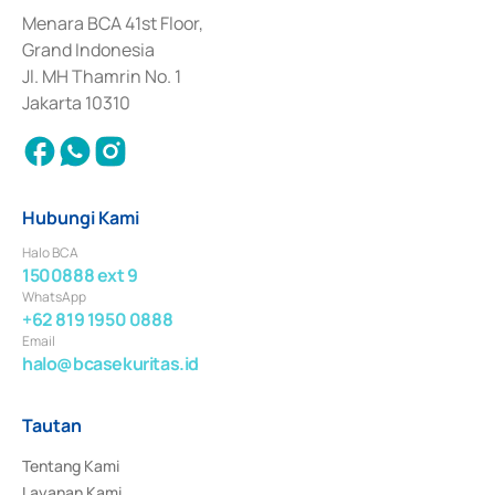
dan izin usaha lainnya dari Bank Indonesia sebagai Lembaga Pendukung 
Penerbitan, Transaksi, serta Penatausahaan dan Penyelesaian Transaksi 
Menara BCA 41st Floor,
Surat Berharga Komersial yang izinnya diterbitkan pada tahun 2018.
Grand Indonesia
Jl. MH Thamrin No. 1
Jakarta 10310
Hubungi Kami
Halo BCA
1500888 ext 9
WhatsApp
+62 819 1950 0888
Email
halo@bcasekuritas.id
Tautan
Tentang Kami
Layanan Kami