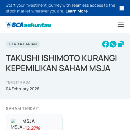
Start your investment journey with seamless access to the
stock market wherever you are.
Learn More
BERITA HARIAN
TAKUSHI ISHIMOTO KURANGI
KEPEMILIKAN SAHAM MSJA
TERBIT PADA
04 February 2026
SAHAM TERKAIT
MSJA
-
-12.27
%