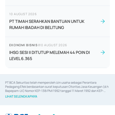
10 AUGUST 2026
PT TIMAH SERAHKAN BANTUAN UNTUK
RUMAH IBADAH DI BELITUNG
EKONOMI BISNIS
|
10 AUGUST 2026
IHSG SESI II DITUTUP MELEMAH 44 POIN DI
LEVEL 6.365
PT BCA Sekuritas telah memperoleh izin usaha sebagai Perantara 
Pedagang Efek berdasarkan surat keputusan Otoritas Jasa Keuangan (d.h 
Bapepam-LK) Nomor KEP-138/PM/1992 tanggal 11 Maret 1992 dan KEP-
06/D.04/2014 tanggal 28 Februari 2014, izin usaha sebagai Penjamin Emisi 
LIHAT SELENGKAPNYA
Efek berdasarkan surat keputusan Otoritas Jasa Keuangan Nomor KEP-
12/PM/PEE/1997 tanggal 24 September 1997 dan KEP-07/D.04/2014 
tanggal 28 Februari 2014, izin usaha sebagai penyedia Jasa Konsultasi 
(
Advisory
) atas kegiatan merger, akuisisi, divestasi, dan 
join venture