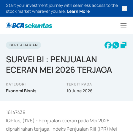
Start your investment journey with seamless access to the
stock market wherever you are.
Learn More
BERITA HARIAN
SURVEI BI : PENJUALAN
ECERAN MEI 2026 TERJAGA
KATEGORI
TERBIT PADA
Ekonomi Bisnis
10 June 2026
16147439
IQPlus, (11/6) - Penjualan eceran pada Mei 2026
diprakirakan terjaga. Indeks Penjualan Riil (IPR) Mei