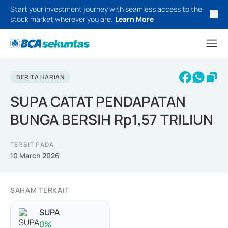
Start your investment journey with seamless access to the
stock market wherever you are.
Learn More
BERITA HARIAN
SUPA CATAT PENDAPATAN
BUNGA BERSIH Rp1,57 TRILIUN
TERBIT PADA
10 March 2026
SAHAM TERKAIT
SUPA
0
%