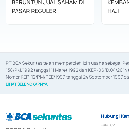
BERUNTUN JUAL SAHAM DI
KEMBAN
PASAR REGULER
HAJI
PT BCA Sekuritas telah memperoleh izin usaha sebagai P
138/PM/1992 tanggal 11 Maret 1992 dan KEP-06/D.04/2014 t
Nomor KEP-12/PM/PEE/1997 tanggal 24 September 1997 dan 
merger, akuisisi, divestasi, dan 
join venture
 berdasarkan su
LIHAT SELENGKAPNYA
dari Bank Indonesia antara lain sebagai Perantara Pelaksan
Bank Indonesia sebagai Lembaga Pendukung Penerbitan, Tr
tahun 2018.
Hubungi Kam
Halo BCA