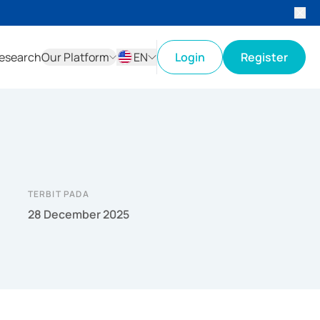
esearch
Our Platform
EN
Login
Register
ID
EN
TERBIT PADA
28 December 2025