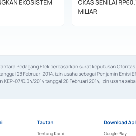
GKAN EKOSISTEM
OKAS SENILAI RP60,
MILIAR
erantara Pedagang Efek berdasarkan surat keputusan Otorit
anggal 28 Februari 2014, izin usaha sebagai Penjamin Emisi E
KEP-07/D.04/2014 tanggal 28 Februari 2014, izin usaha sebag
rat keputusan Otoritas Jasa Keuangan Nomor S-67/PM.21/2017 t
aan Transaksi Sertifikat Deposito di Pasar Uang yang izinnya d
ansaksi, serta Penatausahaan dan Penyelesaian Transaksi Sur
i
Tautan
Download Apl
Tentang Kami
Google Play