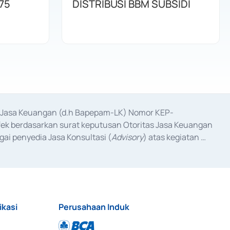
75
DISTRIBUSI BBM SUBSIDI
as Jasa Keuangan (d.h Bapepam-LK) Nomor KEP-
fek berdasarkan surat keputusan Otoritas Jasa Keuangan 
ai penyedia Jasa Konsultasi (
Advisory
) atas kegiatan 
anggal 3 Februari 2017, dan beberapa izin usaha lainnya 
iterbitkan pada tahun 2017 dan izin usaha lainnya dari 
at Berharga Komersial yang izinnya diterbitkan pada 
ikasi
Perusahaan Induk