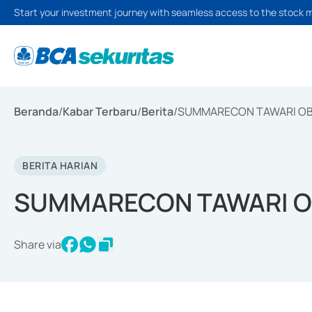
Start your investment journey with seamless access to the stock 
Beranda
/
Kabar Terbaru
/
Berita
/
SUMMARECON TAWARI OBL
BERITA HARIAN
SUMMARECON TAWARI OB
Share via