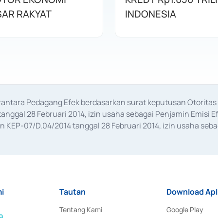
AR RAKYAT
INDONESIA
erantara Pedagang Efek berdasarkan surat keputusan Otorit
anggal 28 Februari 2014, izin usaha sebagai Penjamin Emisi E
KEP-07/D.04/2014 tanggal 28 Februari 2014, izin usaha sebag
rat keputusan Otoritas Jasa Keuangan Nomor S-67/PM.21/2017 t
aan Transaksi Sertifikat Deposito di Pasar Uang yang izinnya d
ansaksi, serta Penatausahaan dan Penyelesaian Transaksi Sur
i
Tautan
Download Apl
Tentang Kami
Google Play
9