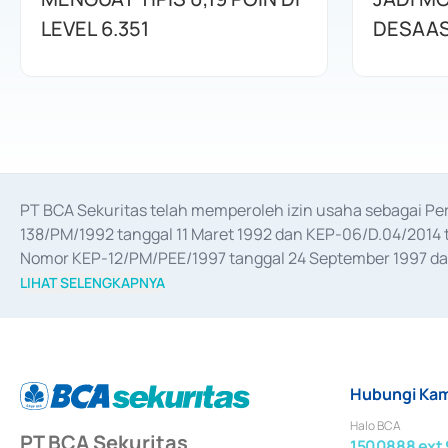
LEVEL 6.351
DESAAS
PT BCA Sekuritas telah memperoleh izin usaha sebagai P
138/PM/1992 tanggal 11 Maret 1992 dan KEP-06/D.04/2014 t
Nomor KEP-12/PM/PEE/1997 tanggal 24 September 1997 dan 
merger, akuisisi, divestasi, dan 
join venture
 berdasarkan su
LIHAT SELENGKAPNYA
dari Bank Indonesia antara lain sebagai Perantara Pelaksan
Bank Indonesia sebagai Lembaga Pendukung Penerbitan, Tr
tahun 2018.
Hubungi Kam
Halo BCA
PT BCA Sekuritas
1500888 ext 