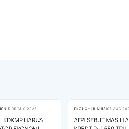
ISNIS
|
05 AUG 2026
EKONOMI BISNIS
|
05 AUG 20
: KDKMP HARUS
AFPI SEBUT MASIH 
OTOR EKONOMI
KREDT Rp1.650 TRILI