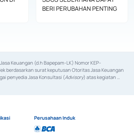
BERI PERUBAHAN PENTING
as Jasa Keuangan (d.h Bapepam-LK) Nomor KEP-
fek berdasarkan surat keputusan Otoritas Jasa Keuangan 
ai penyedia Jasa Konsultasi (
Advisory
) atas kegiatan 
anggal 3 Februari 2017, dan beberapa izin usaha lainnya 
iterbitkan pada tahun 2017 dan izin usaha lainnya dari 
at Berharga Komersial yang izinnya diterbitkan pada 
ikasi
Perusahaan Induk