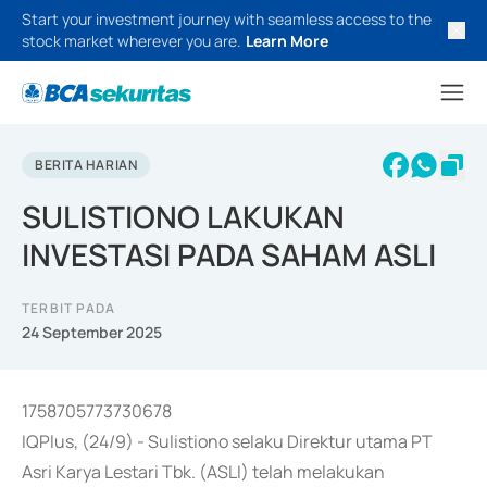
Start your investment journey with seamless access to the
stock market wherever you are.
Learn More
BERITA HARIAN
SULISTIONO LAKUKAN
INVESTASI PADA SAHAM ASLI
TERBIT PADA
24 September 2025
1758705773730678
IQPlus, (24/9) - Sulistiono selaku Direktur utama PT
Asri Karya Lestari Tbk. (ASLI) telah melakukan