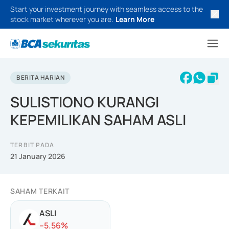
Start your investment journey with seamless access to the
stock market wherever you are.
Learn More
BERITA HARIAN
SULISTIONO KURANGI
KEPEMILIKAN SAHAM ASLI
TERBIT PADA
21 January 2026
SAHAM TERKAIT
ASLI
-
-5.56
%