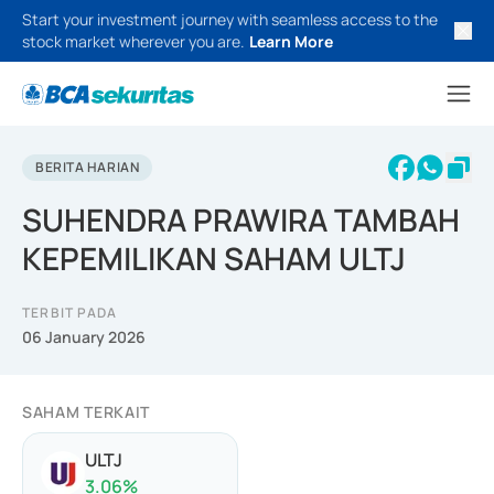
Start your investment journey with seamless access to the
stock market wherever you are.
Learn More
BERITA HARIAN
SUHENDRA PRAWIRA TAMBAH
KEPEMILIKAN SAHAM ULTJ
TERBIT PADA
06 January 2026
SAHAM TERKAIT
ULTJ
3.06
%