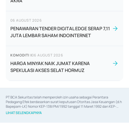
AKRA
06 AUGUST 2026
PENAWARAN TENDER DIGITAL EDGE SERAP 7,11
JUTA LEMBAR SAHAM INDOINTERNET
KOMODITI
|
06 AUGUST 2026
HARGA MINYAK NAIK JUMAT KARENA
SPEKULASI AKSES SELAT HORMUZ
PT BCA Sekuritas telah memperoleh izin usaha sebagai Perantara 
Pedagang Efek berdasarkan surat keputusan Otoritas Jasa Keuangan (d.h 
Bapepam-LK) Nomor KEP-138/PM/1992 tanggal 11 Maret 1992 dan KEP-
06/D.04/2014 tanggal 28 Februari 2014, izin usaha sebagai Penjamin Emisi 
LIHAT SELENGKAPNYA
Efek berdasarkan surat keputusan Otoritas Jasa Keuangan Nomor KEP-
12/PM/PEE/1997 tanggal 24 September 1997 dan KEP-07/D.04/2014 
tanggal 28 Februari 2014, izin usaha sebagai penyedia Jasa Konsultasi 