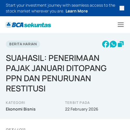
Start your investment journey with seamless access to the
stock market wherever you are.
Learn More
BERITA HARIAN
SUAHASIL: PENERIMAAN
PAJAK JANUARI DITOPANG
PPN DAN PENURUNAN
RESTITUSI
KATEGORI
TERBIT PADA
Ekonomi Bisnis
22 February 2026