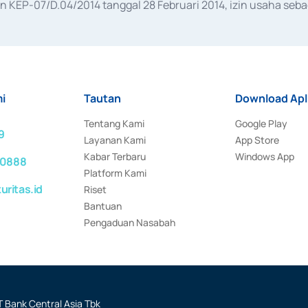
KEP-07/D.04/2014 tanggal 28 Februari 2014, izin usaha sebag
rat keputusan Otoritas Jasa Keuangan Nomor S-67/PM.21/2017 t
aan Transaksi Sertifikat Deposito di Pasar Uang yang izinnya d
ansaksi, serta Penatausahaan dan Penyelesaian Transaksi Sur
i
Tautan
Download Apl
Tentang Kami
Google Play
9
Layanan Kami
App Store
Kabar Terbaru
Windows App
 0888
Platform Kami
ritas.id
Riset
Bantuan
Pengaduan Nasabah
 Bank Central Asia Tbk