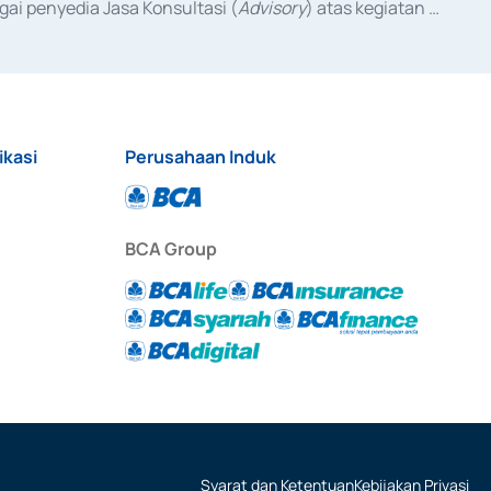
ai penyedia Jasa Konsultasi (
Advisory
) atas kegiatan 
anggal 3 Februari 2017, dan beberapa izin usaha lainnya 
iterbitkan pada tahun 2017 dan izin usaha lainnya dari 
at Berharga Komersial yang izinnya diterbitkan pada 
ikasi
Perusahaan Induk
BCA Group
Syarat dan Ketentuan
Kebijakan Privasi