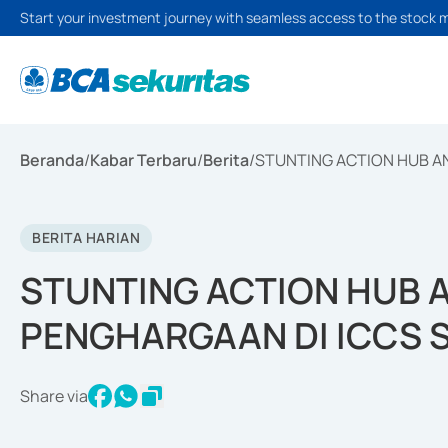
Start your investment journey with seamless access to the stock 
Beranda
/
Kabar Terbaru
/
Berita
/
STUNTING ACTION HUB A
BERITA HARIAN
STUNTING ACTION HUB 
PENGHARGAAN DI ICCS 
Share via