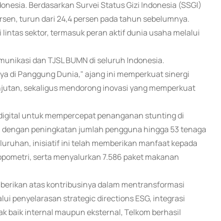
nesia. Berdasarkan Survei Status Gizi Indonesia (SSGI)
persen, turun dari 24,4 persen pada tahun sebelumnya.
ntas sektor, termasuk peran aktif dunia usaha melalui
munikasi dan TJSL BUMN di seluruh Indonesia.
a di Panggung Dunia," ajang ini memperkuat sinergi
anjutan, sekaligus mendorong inovasi yang memperkuat
 digital untuk mempercepat penanganan stunting di
75, dengan peningkatan jumlah pengguna hingga 53 tenaga
uruhan, inisiatif ini telah memberikan manfaat kepada
pometri, serta menyalurkan 7.586 paket makanan
iberikan atas kontribusinya dalam mentransformasi
i penyelarasan strategic directions ESG, integrasi
k baik internal maupun eksternal, Telkom berhasil