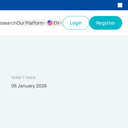
esearch
Our Platform
EN
Login
Register
ID
EN
TERBIT PADA
06 January 2026