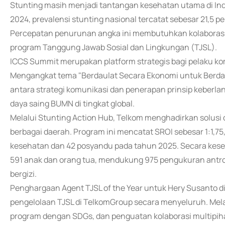
Stunting masih menjadi tantangan kesehatan utama di Indo
2024, prevalensi stunting nasional tercatat sebesar 21,5 
Percepatan penurunan angka ini membutuhkan kolaborasi li
program Tanggung Jawab Sosial dan Lingkungan (TJSL).
ICCS Summit merupakan platform strategis bagi pelaku ko
Mengangkat tema "Berdaulat Secara Ekonomi untuk Berday
antara strategi komunikasi dan penerapan prinsip keberl
daya saing BUMN di tingkat global.
Melalui Stunting Action Hub, Telkom menghadirkan solusi
berbagai daerah. Program ini mencatat SROI sebesar 1:1,
kesehatan dan 42 posyandu pada tahun 2025. Secara kesel
591 anak dan orang tua, mendukung 975 pengukuran antro
bergizi.
Penghargaan Agent TJSL of the Year untuk Hery Susanto d
pengelolaan TJSL di TelkomGroup secara menyeluruh. Melalu
program dengan SDGs, dan penguatan kolaborasi multipiha