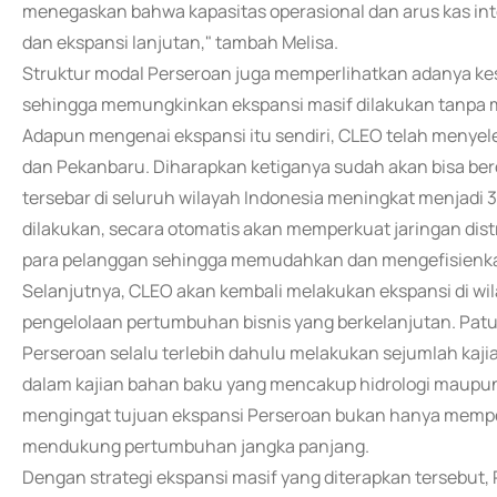
menegaskan bahwa kapasitas operasional dan arus kas in
dan ekspansi lanjutan," tambah Melisa.
Struktur modal Perseroan juga memperlihatkan adanya ke
sehingga memungkinkan ekspansi masif dilakukan tanpa m
Adapun mengenai ekspansi itu sendiri, CLEO telah menyel
dan Pekanbaru. Diharapkan ketiganya sudah akan bisa bero
tersebar di seluruh wilayah Indonesia meningkat menjad
dilakukan, secara otomatis akan memperkuat jaringan di
para pelanggan sehingga memudahkan dan mengefisienka
Selanjutnya, CLEO akan kembali melakukan ekspansi di wila
pengelolaan pertumbuhan bisnis yang berkelanjutan. Patut
Perseroan selalu terlebih dahulu melakukan sejumlah kajia
dalam kajian bahan baku yang mencakup hidrologi maupun p
mengingat tujuan ekspansi Perseroan bukan hanya memper
mendukung pertumbuhan jangka panjang.
Dengan strategi ekspansi masif yang diterapkan tersebut