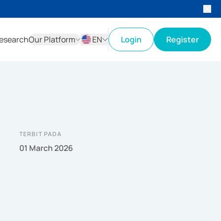
esearch
Our Platform
EN
Login
Register
ID
EN
TERBIT PADA
01 March 2026