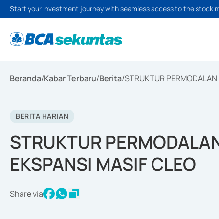
Start your investment journey with seamless access to the stock 
Beranda
/
Kabar Terbaru
/
Berita
/
STRUKTUR PERMODALAN K
BERITA HARIAN
STRUKTUR PERMODALAN
EKSPANSI MASIF CLEO
Share via