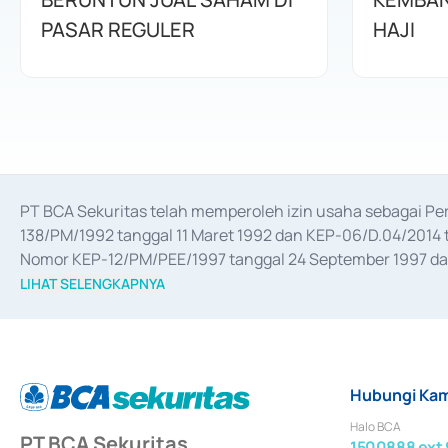
PASAR REGULER
HAJI
PT BCA Sekuritas telah memperoleh izin usaha sebagai P
138/PM/1992 tanggal 11 Maret 1992 dan KEP-06/D.04/2014 t
Nomor KEP-12/PM/PEE/1997 tanggal 24 September 1997 dan 
merger, akuisisi, divestasi, dan 
join venture
 berdasarkan su
LIHAT SELENGKAPNYA
dari Bank Indonesia antara lain sebagai Perantara Pelaksan
Bank Indonesia sebagai Lembaga Pendukung Penerbitan, Tr
tahun 2018.
Hubungi Kam
Halo BCA
PT BCA Sekuritas
1500888 ext 