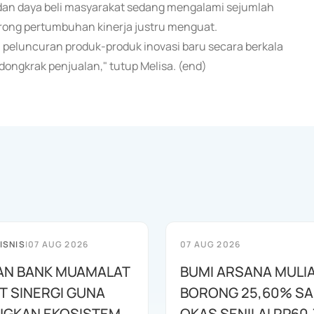
if dan daya beli masyarakat sedang mengalami sejumlah
rong pertumbuhan kinerja justru menguat.
n peluncuran produk-produk inovasi baru secara berkala
ngkrak penjualan," tutup Melisa. (end)
ISNIS
|
07 AUG 2026
07 AUG 2026
AN BANK MUAMALAT
BUMI ARSANA MULI
T SINERGI GUNA
BORONG 25,60% S
GKAN EKOSISTEM
OKAS SENILAI RP60,