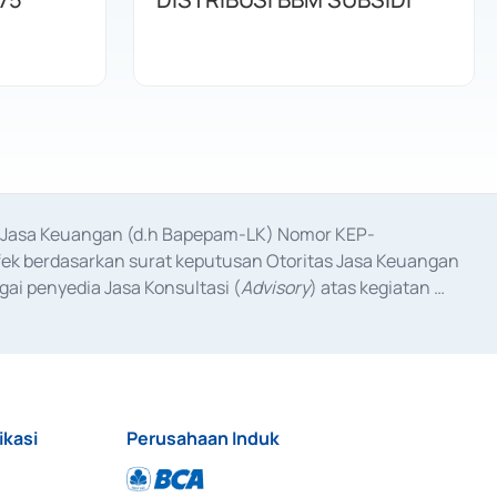
as Jasa Keuangan (d.h Bapepam-LK) Nomor KEP-
fek berdasarkan surat keputusan Otoritas Jasa Keuangan 
ai penyedia Jasa Konsultasi (
Advisory
) atas kegiatan 
anggal 3 Februari 2017, dan beberapa izin usaha lainnya 
iterbitkan pada tahun 2017 dan izin usaha lainnya dari 
at Berharga Komersial yang izinnya diterbitkan pada 
ikasi
Perusahaan Induk