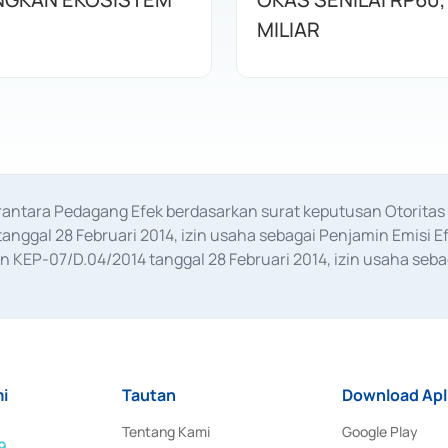
MILIAR
erantara Pedagang Efek berdasarkan surat keputusan Otorit
anggal 28 Februari 2014, izin usaha sebagai Penjamin Emisi E
KEP-07/D.04/2014 tanggal 28 Februari 2014, izin usaha sebag
rat keputusan Otoritas Jasa Keuangan Nomor S-67/PM.21/2017 t
aan Transaksi Sertifikat Deposito di Pasar Uang yang izinnya d
ansaksi, serta Penatausahaan dan Penyelesaian Transaksi Sur
i
Tautan
Download Apl
Tentang Kami
Google Play
9