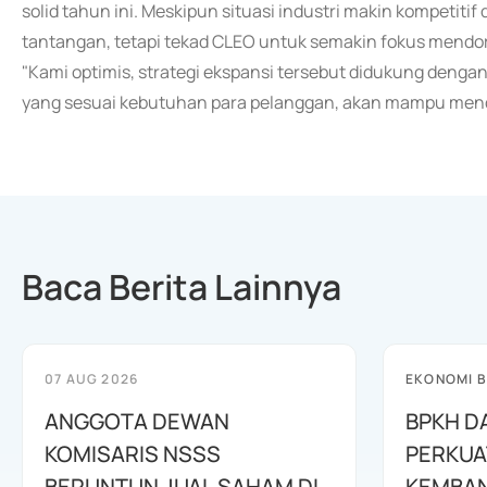
solid tahun ini. Meskipun situasi industri makin kompetit
tantangan, tetapi tekad CLEO untuk semakin fokus mendo
"Kami optimis, strategi ekspansi tersebut didukung denga
yang sesuai kebutuhan para pelanggan, akan mampu mendo
Baca Berita Lainnya
07 AUG 2026
EKONOMI B
ANGGOTA DEWAN
BPKH D
KOMISARIS NSSS
PERKUA
BERUNTUN JUAL SAHAM DI
KEMBAN