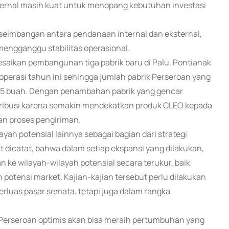
ternal masih kuat untuk menopang kebutuhan investasi
seimbangan antara pendanaan internal dan eksternal,
engganggu stabilitas operasional.
esaikan pembangunan tiga pabrik baru di Palu, Pontianak
perasi tahun ini sehingga jumlah pabrik Perseroan yang
i 35 buah. Dengan penambahan pabrik yang gencar
stribusi karena semakin mendekatkan produk CLEO kepada
n proses pengiriman.
yah potensial lainnya sebagai bagian dari strategi
 dicatat, bahwa dalam setiap ekspansi yang dilakukan,
n ke wilayah-wilayah potensial secara terukur, baik
otensi market. Kajian-kajian tersebut perlu dilakukan
luas pasar semata, tetapi juga dalam rangka
, Perseroan optimis akan bisa meraih pertumbuhan yang