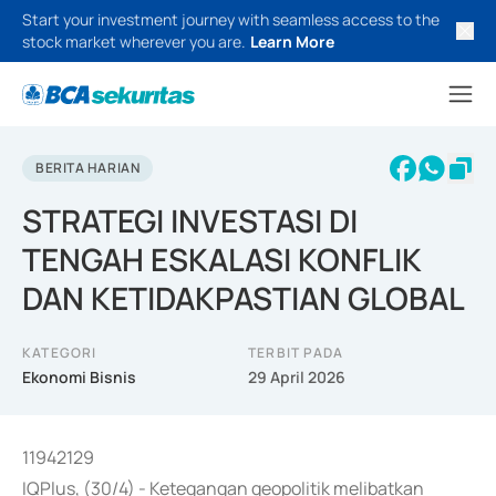
Start your investment journey with seamless access to the
stock market wherever you are.
Learn More
BERITA HARIAN
STRATEGI INVESTASI DI
TENGAH ESKALASI KONFLIK
DAN KETIDAKPASTIAN GLOBAL
KATEGORI
TERBIT PADA
Ekonomi Bisnis
29 April 2026
11942129
IQPlus, (30/4) - Ketegangan geopolitik melibatkan