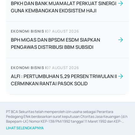
BPKH DAN BANK MUAMALAT PERKUAT SINERGI
GUNA KEMBANGKAN EKOSISTEM HAJI
EKONOMI BISNIS
|
07 AUGUST 2026
BPH MIGAS DAN BPSDM ESDM SIAPKAN
PENGAWAS DISTRIBUSI BBM SUBSIDI
EKONOMI BISNIS
|
07 AUGUST 2026
ALFI : PERTUMBUHAN 5,29 PERSEN TRIWULAN II
CERMINKAN RANTAI PASOK SOLID
PT BCA Sekuritas telah memperoleh izin usaha sebagai Perantara 
Pedagang Efek berdasarkan surat keputusan Otoritas Jasa Keuangan (d.h 
Bapepam-LK) Nomor KEP-138/PM/1992 tanggal 11 Maret 1992 dan KEP-
06/D.04/2014 tanggal 28 Februari 2014, izin usaha sebagai Penjamin Emisi 
LIHAT SELENGKAPNYA
Efek berdasarkan surat keputusan Otoritas Jasa Keuangan Nomor KEP-