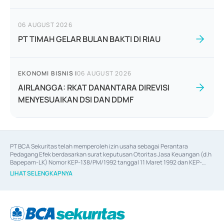
06 AUGUST 2026
PT TIMAH GELAR BULAN BAKTI DI RIAU
EKONOMI BISNIS
|
06 AUGUST 2026
AIRLANGGA: RKAT DANANTARA DIREVISI
MENYESUAIKAN DSI DAN DDMF
PT BCA Sekuritas telah memperoleh izin usaha sebagai Perantara 
Pedagang Efek berdasarkan surat keputusan Otoritas Jasa Keuangan (d.h 
Bapepam-LK) Nomor KEP-138/PM/1992 tanggal 11 Maret 1992 dan KEP-
06/D.04/2014 tanggal 28 Februari 2014, izin usaha sebagai Penjamin Emisi 
LIHAT SELENGKAPNYA
Efek berdasarkan surat keputusan Otoritas Jasa Keuangan Nomor KEP-
12/PM/PEE/1997 tanggal 24 September 1997 dan KEP-07/D.04/2014 
tanggal 28 Februari 2014, izin usaha sebagai penyedia Jasa Konsultasi 
(
Advisory
) atas kegiatan merger, akuisisi, divestasi, dan 
join venture
berdasarkan surat keputusan Otoritas Jasa Keuangan Nomor S-
67/PM.21/2017 tanggal 3 Februari 2017, dan beberapa izin usaha lainnya 