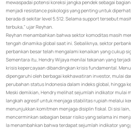
mewaspadai potensi koreksi jangka pendek sebagai bagian d
menjadi resistance psikologis yang penting untuk diperhat
berada di sekitar level 5.512. Selama support tersebut ma
terbuka," ujar Reyhan.
Reyhan menambahkan bahwa sektor komoditas masih menjad
tengah dinamika global saat ini. Sebaliknya, sektor perban
perbankan besar telah mengalami kenaikan yang cukup sig
Sementara itu, Hendry Wijaya menilai tekanan yang terjadi
krisis kepercayaan dibandingkan krisis fundamental. Men
dipengaruhi oleh berbagai kekhawatiran investor, mulai da
perubahan status Indonesia dalam indeks global, hingga ke
Meski demikian, Hendry melihat sejumlah indikator mulai
langkah agresif untuk menjaga stabilitas rupiah melalui 
menunjukkan komitmen menjaga disiplin fiskal. Di sisi lain, 
mencerminkan sebagian besar risiko yang selama ini menja
Ia menambahkan bahwa terdapat sejumlah indikator yang p