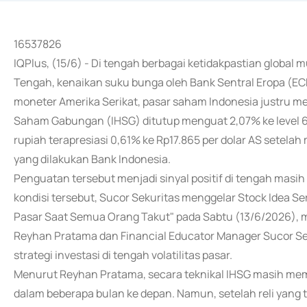
16537826
IQPlus, (15/6) - Di tengah berbagai ketidakpastian global m
Tengah, kenaikan suku bunga oleh Bank Sentral Eropa (EC
moneter Amerika Serikat, pasar saham Indonesia justru m
Saham Gabungan (IHSG) ditutup menguat 2,07% ke level 6
rupiah terapresiasi 0,61% ke Rp17.865 per dolar AS setela
yang dilakukan Bank Indonesia.
Penguatan tersebut menjadi sinyal positif di tengah masih 
kondisi tersebut, Sucor Sekuritas menggelar Stock Idea Se
Pasar Saat Semua Orang Takut" pada Sabtu (13/6/2026), m
Reyhan Pratama dan Financial Educator Manager Sucor S
strategi investasi di tengah volatilitas pasar.
Menurut Reyhan Pratama, secara teknikal IHSG masih mem
dalam beberapa bulan ke depan. Namun, setelah reli yang te