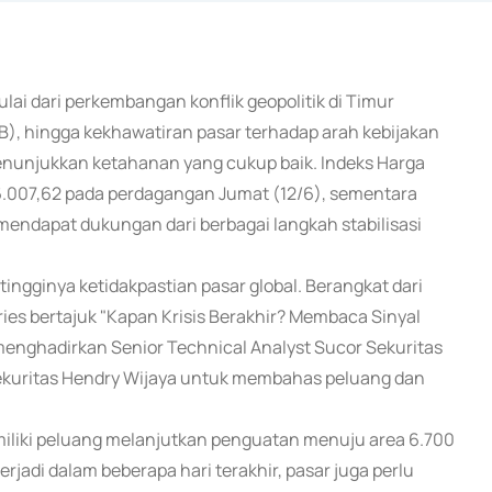
ulai dari perkembangan konflik geopolitik di Timur
B), hingga kekhawatiran pasar terhadap arah kebijakan
enunjukkan ketahanan yang cukup baik. Indeks Harga
.007,62 pada perdagangan Jumat (12/6), sementara
h mendapat dukungan dari berbagai langkah stabilisasi
tingginya ketidakpastian pasar global. Berangkat dari
ries bertajuk "Kapan Krisis Berakhir? Membaca Sinyal
enghadirkan Senior Technical Analyst Sucor Sekuritas
ekuritas Hendry Wijaya untuk membahas peluang dan
iliki peluang melanjutkan penguatan menuju area 6.700
rjadi dalam beberapa hari terakhir, pasar juga perlu