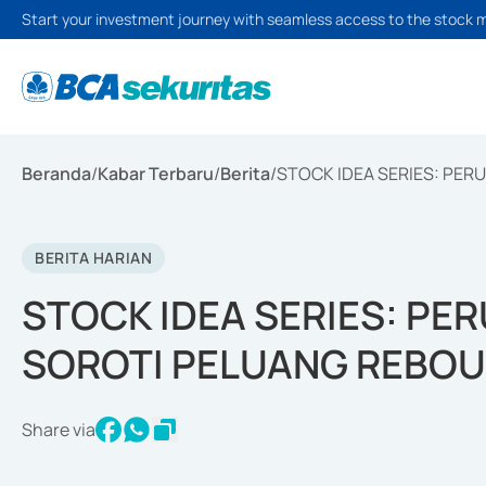
Start your investment journey with seamless access to the stock 
Beranda
/
Kabar Terbaru
/
Berita
/
STOCK IDEA SERIES: PER
BERITA HARIAN
STOCK IDEA SERIES: PE
SOROTI PELUANG REBOU
Share via