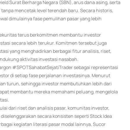
n yield Surat Berharga Negara (SBN), arus dana asing, serta
tanpa mencetak level terendah baru. Secara historis,
 awal dimulainya fase pemulihan pasar yang lebih
r Sekuritas terus berkomitmen membantu investor
asi secara lebih terukur. Komitmen tersebut juga
asi yang menghadirkan berbagai fitur analisis, riset,
ndukung aktivitas investasi nasabah.
jargon #SPOTSahabatSejatiTrader sebagai representasi
or di setiap fase perjalanan investasinya. Menurut
dan turun, sehingga investor membutuhkan lebih dari
ng dapat membantu mereka memahami peluang, mengelola
tasi.
lai dari riset dan analisis pasar, komunitas investor,
g diselenggarakan secara konsisten seperti Stock Idea
erbagai kegiatan literasi pasar modal lainnya, Sucor