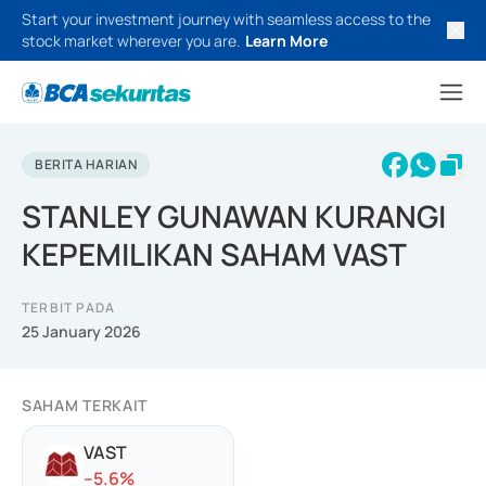
Start your investment journey with seamless access to the
stock market wherever you are.
Learn More
BERITA HARIAN
STANLEY GUNAWAN KURANGI
KEPEMILIKAN SAHAM VAST
TERBIT PADA
25 January 2026
SAHAM TERKAIT
VAST
-
-5.6
%