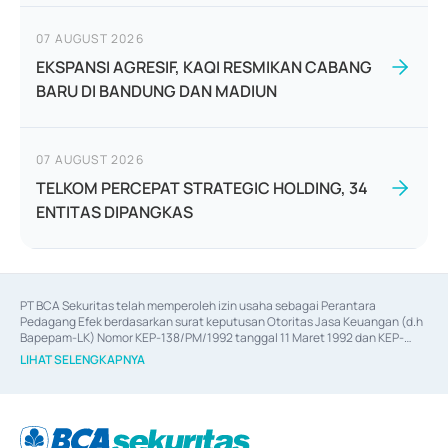
07 AUGUST 2026
EKSPANSI AGRESIF, KAQI RESMIKAN CABANG
BARU DI BANDUNG DAN MADIUN
07 AUGUST 2026
TELKOM PERCEPAT STRATEGIC HOLDING, 34
ENTITAS DIPANGKAS
PT BCA Sekuritas telah memperoleh izin usaha sebagai Perantara 
Pedagang Efek berdasarkan surat keputusan Otoritas Jasa Keuangan (d.h 
Bapepam-LK) Nomor KEP-138/PM/1992 tanggal 11 Maret 1992 dan KEP-
06/D.04/2014 tanggal 28 Februari 2014, izin usaha sebagai Penjamin Emisi 
LIHAT SELENGKAPNYA
Efek berdasarkan surat keputusan Otoritas Jasa Keuangan Nomor KEP-
12/PM/PEE/1997 tanggal 24 September 1997 dan KEP-07/D.04/2014 
tanggal 28 Februari 2014, izin usaha sebagai penyedia Jasa Konsultasi 
(
Advisory
) atas kegiatan merger, akuisisi, divestasi, dan 
join venture
berdasarkan surat keputusan Otoritas Jasa Keuangan Nomor S-