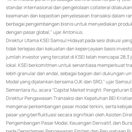
standar internasional dan pengelolaan collateral dilakuk
keamanan dan kepastian penyelesaian transaksi dalam ra
berbagai pengembangan bisnis untuk menyediakan produk 
dengan pasar global," ujar Antonius.
Direktur Utama KSEI Samsul Hidayat pada sesi diskusi yan
tidak terlepas dari kekuatan dan kepercayaan basis investo
jumlah investor yang tercatat di KSEI telah mencapai 28,3 
lokal. KSEI berkomitmen untuk senantiasa memperkuat tra
lebih granular dan andal, sebagai bagian dari dukungan u
Modal yang dijalankan bersama OJK dan SRO," ujar Samsul
Sementara itu, acara "Capital Market Insight: Pengaturan 
Direktur Pengawasan Transaksi dan Kepatuhan BEI Kristia
mengenai perkembangan pasar modal terkini, serta kebija
pasar yang berfluktuasi secara signifikan oleh Asisten D
Pengembangan Pasar Modal, Keuangan Derivatif, dan Bursa
pada Departemen Pengawasan Emiten dan Perusahaan Publik O