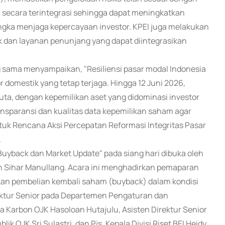
an secara terintegrasi sehingga dapat meningkatkan
ngka menjaga kepercayaan investor. KPEI juga melakukan
dan layanan penunjang yang dapat diintegrasikan
g sama menyampaikan, "Resiliensi pasar modal Indonesia
r domestik yang tetap terjaga. Hingga 12 Juni 2026,
juta, dengan kepemilikan aset yang didominasi investor
nsparansi dan kualitas data kepemilikan saham agar
ntuk Rencana Aksi Percepatan Reformasi Integritas Pasar
.
Buyback dan Market Update" pada siang hari dibuka oleh
n Sihar Manullang. Acara ini menghadirkan pemaparan
kan pembelian kembali saham (buyback) dalam kondisi
irektur Senior pada Departemen Pengaturan dan
 Karbon OJK Hasoloan Hutajulu, Asisten Direktur Senior
JK Sri Sulastri, dan Pjs. Kepala Divisi Riset BEI Heidy