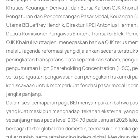
Khusus, Keuangan Derivatif, dan Bursa Karbon OJK Khoiru
Pengaturan dan Pengembangan Pasar Modal, Keuangan Deriva
Utama BEI Jeffrey Hendrik, Direktur KPEI Antonius Herman
Deputi Komisioner Pengawas Emiten, Transaksi Efek, Peme
OJK Khairul Muttaqien, menegaskan bahwa OJK terus memp
melalui agenda reformasi yang dijalankan secara terstruk
peningkatan transparansi data kepemilikan saham, penguata
pengumuman High Shareholding Concentration (HSC), pen
serta penguatan pengawasan dan penegakan hukum di pasa
keniscayaan untuk memperkuat fondasi pasar modal Indo
jangka panjang.
Dalam sesi pemaparan pagi, BEI menyampaikan bahwa pa
yang kuat meskipun menghadapi tekanan eksternal yang cu
sepanjang masa pada level 9.134,70 pada Januari 2026 lalu
berbagai faktor global dan domestik, termasuk dinamika geo
tukar rupiah, serta rebalancing indeks global. Meskipun demi