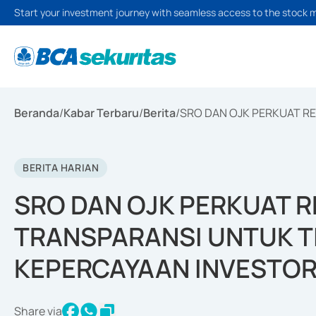
Start your investment journey with seamless access to the stock 
Beranda
/
Kabar Terbaru
/
Berita
/
SRO DAN OJK PERKUAT R
BERITA HARIAN
SRO DAN OJK PERKUAT 
TRANSPARANSI UNTUK 
KEPERCAYAAN INVESTO
Share via