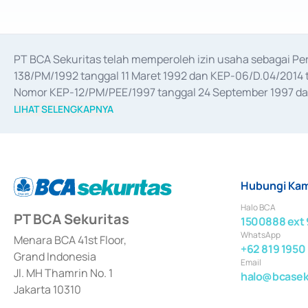
PT BCA Sekuritas telah memperoleh izin usaha sebagai P
138/PM/1992 tanggal 11 Maret 1992 dan KEP-06/D.04/2014 t
Nomor KEP-12/PM/PEE/1997 tanggal 24 September 1997 dan 
merger, akuisisi, divestasi, dan 
join venture
 berdasarkan su
LIHAT SELENGKAPNYA
dari Bank Indonesia antara lain sebagai Perantara Pelaksan
Bank Indonesia sebagai Lembaga Pendukung Penerbitan, Tr
tahun 2018.
Hubungi Kam
Halo BCA
PT BCA Sekuritas
1500888 ext 
WhatsApp
Menara BCA 41st Floor,
+62 819 1950
Grand Indonesia
Email
Jl. MH Thamrin No. 1
halo@bcaseku
Jakarta 10310