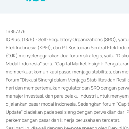
16857376
IQPlus, (18/6) - Self-Regulatory Organizations (SRO), yait
Efek Indonesia (KPEI), dan PT Kustodian Sentral Efek Ind
(OJK) menyelenggarakan dua forum strategis, yaitu "Diskus
Modal Indonesia" serta "Capital Market Insight: Pengatura
memperkuat komunikasi pasar, menjaga stabilitas, dan me
Forum "Diskusi Sinergi dalam Menjaga Stabilitas dan Resil
hari dan mempertemukan regulator dan SRO dengan perwaki
manajer investasi, dan para pelaku industri untuk menyam
dijalankan pasar modal Indonesia. Sedangkan forum "Capi
Update" diadakan pada sesi siang dengan perwakilan dar
perkembangan pasar dan kinerja perusahaan tercatat.
Sesi pagi ini diawali dengan keynote speech oleh Deputi 