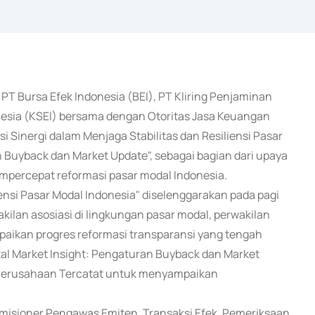
u PT Bursa Efek Indonesia (BEI), PT Kliring Penjaminan
onesia (KSEI) bersama dengan Otoritas Jasa Keuangan
i Sinergi dalam Menjaga Stabilitas dan Resiliensi Pasar
n Buyback dan Market Update", sebagai bagian dari upaya
mpercepat reformasi pasar modal Indonesia.
iensi Pasar Modal Indonesia" diselenggarakan pada pagi
lan asosiasi di lingkungan pasar modal, perwakilan
paikan progres reformasi transparansi yang tengah
tal Market Insight: Pengaturan Buyback dan Market
i Perusahaan Tercatat untuk menyampaikan
Komisioner Pengawas Emiten, Transaksi Efek, Pemeriksaan