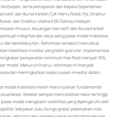
l Muttaqien, serta pemaparan dari Kepala Departemen
tif, dan Bursa Karbon OJK Henry Rialdi, Pjs. Direktur
 Azwar, dan Direktur Utama KSEI Samsul Hidayat.
riksaan Khusus, Keuangan Derivatif, dan Bursa Karbon
erkuat integritas dan daya saing pasar modal Indonesia
tur dan berkelanjutan. Reformasi tersebut mencakup
n klasifikasi investor yang lebih granular, implementasi
ingkatan persyaratan minimum free float menjadi 15%,
r modal. Menurut Khairul, reformasi ini menjadi
nesia dan meningkatkan kepercayaan investor dalam
sar modal Indonesia masih menunjukkan fundamental
kup besar. Setelah sempat mencatatkan rekor tertinggi
, pasar modal mengalami volatilitas yang dipengaruhi oleh
politik, kebijakan suku bunga global, pelemahan nilai
kian, aktivitas dan resiliensi pasar modal tetap terjaga.