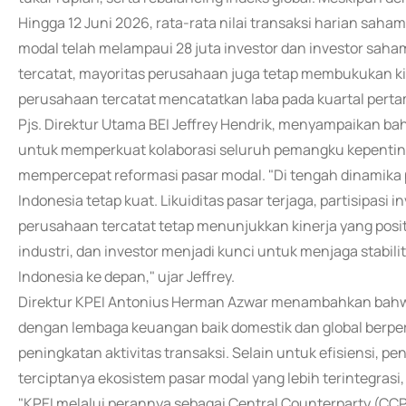
Hingga 12 Juni 2026, rata-rata nilai transaksi harian saha
modal telah melampaui 28 juta investor dan investor saham
tercatat, mayoritas perusahaan juga tetap membukukan ki
perusahaan tercatat mencatatkan laba pada kuartal pert
Pjs. Direktur Utama BEI Jeffrey Hendrik, menyampaikan b
untuk memperkuat kolaborasi seluruh pemangku kepentin
mempercepat reformasi pasar modal. "Di tengah dinamika 
Indonesia tetap kuat. Likuiditas pasar terjaga, partisipasi
perusahaan tercatat tetap menunjukkan kinerja yang positif
industri, dan investor menjadi kunci untuk menjaga stabil
Indonesia ke depan," ujar Jeffrey.
Direktur KPEI Antonius Herman Azwar menambahkan bahwa 
dengan lembaga keuangan baik domestik dan global berp
peningkatan aktivitas transaksi. Selain untuk efisiensi, p
terciptanya ekosistem pasar modal yang lebih terintegrasi, 
"KPEI melalui perannya sebagai Central Counterparty (CCP