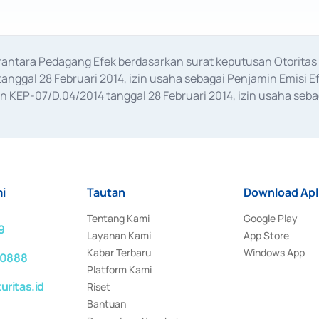
erantara Pedagang Efek berdasarkan surat keputusan Otorit
anggal 28 Februari 2014, izin usaha sebagai Penjamin Emisi E
KEP-07/D.04/2014 tanggal 28 Februari 2014, izin usaha sebag
rat keputusan Otoritas Jasa Keuangan Nomor S-67/PM.21/2017 t
aan Transaksi Sertifikat Deposito di Pasar Uang yang izinnya d
ansaksi, serta Penatausahaan dan Penyelesaian Transaksi Sur
i
Tautan
Download Apl
Tentang Kami
Google Play
9
Layanan Kami
App Store
Kabar Terbaru
Windows App
 0888
Platform Kami
ritas.id
Riset
Bantuan