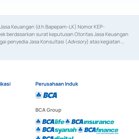
as Jasa Keuangan (d.h Bapepam-LK) Nomor KEP-
fek berdasarkan surat keputusan Otoritas Jasa Keuangan 
ai penyedia Jasa Konsultasi (
Advisory
) atas kegiatan 
anggal 3 Februari 2017, dan beberapa izin usaha lainnya 
iterbitkan pada tahun 2017 dan izin usaha lainnya dari 
at Berharga Komersial yang izinnya diterbitkan pada 
ikasi
Perusahaan Induk
BCA Group