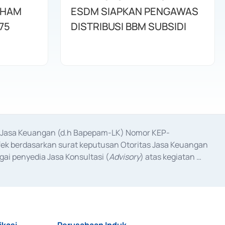
AHAM
ESDM SIAPKAN PENGAWAS
75
DISTRIBUSI BBM SUBSIDI
as Jasa Keuangan (d.h Bapepam-LK) Nomor KEP-
fek berdasarkan surat keputusan Otoritas Jasa Keuangan 
ai penyedia Jasa Konsultasi (
Advisory
) atas kegiatan 
anggal 3 Februari 2017, dan beberapa izin usaha lainnya 
iterbitkan pada tahun 2017 dan izin usaha lainnya dari 
at Berharga Komersial yang izinnya diterbitkan pada 