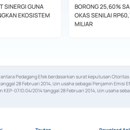
T SINERGI GUNA
BORONG 25,60% S
GKAN EKOSISTEM
OKAS SENILAI RP60,
MILIAR
erantara Pedagang Efek berdasarkan surat keputusan Otorit
anggal 28 Februari 2014, izin usaha sebagai Penjamin Emisi E
KEP-07/D.04/2014 tanggal 28 Februari 2014, izin usaha sebag
rat keputusan Otoritas Jasa Keuangan Nomor S-67/PM.21/2017 t
aan Transaksi Sertifikat Deposito di Pasar Uang yang izinnya d
ansaksi, serta Penatausahaan dan Penyelesaian Transaksi Sur