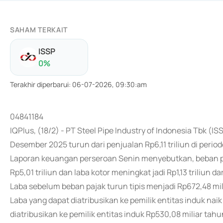
SAHAM TERKAIT
ISSP
0
%
Terakhir diperbarui
:
06-07-2026, 09:30:am
04841184
IQPlus, (18/2) - PT Steel Pipe Industry of Indonesia Tbk (I
Desember 2025 turun dari penjualan Rp6,11 triliun di per
Laporan keuangan perseroan Senin menyebutkan, beban po
Rp5,01 triliun dan laba kotor meningkat jadi Rp1,13 triliun dari
Laba sebelum beban pajak turun tipis menjadi Rp672,48 mili
Laba yang dapat diatribusikan ke pemilik entitas induk naik
diatribusikan ke pemilik entitas induk Rp530,08 miliar ta