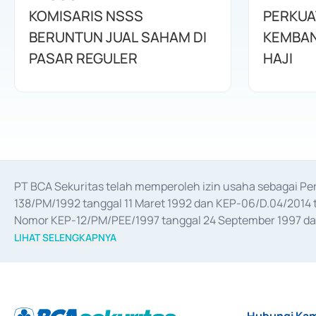
KOMISARIS NSSS
PERKUA
BERUNTUN JUAL SAHAM DI
KEMBAN
PASAR REGULER
HAJI
PT BCA Sekuritas telah memperoleh izin usaha sebagai P
138/PM/1992 tanggal 11 Maret 1992 dan KEP-06/D.04/2014 t
Nomor KEP-12/PM/PEE/1997 tanggal 24 September 1997 dan 
merger, akuisisi, divestasi, dan 
join venture
 berdasarkan su
LIHAT SELENGKAPNYA
dari Bank Indonesia antara lain sebagai Perantara Pelaksan
Bank Indonesia sebagai Lembaga Pendukung Penerbitan, Tr
tahun 2018.