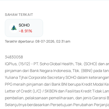
SAHAM TERKAIT
SOHO
-
-8.91
%
Terakhir diperbarui
:
08-07-2026, 02:31:am
34830058
IQPlus, (15/12) - PT. Soho Global Health, Tbk. (SOHO) dan 
pinjaman dari Bank Negara Indonesia, Tbk. (BBNI) pada ta
Yuliana Tjhai Corporate Secretary SOHO dalam keteranga
PPG meraih pinjaman dari Bank BNI berupa Kredit Modal K
Letter of Credit (L/C) / SKBDN dan Fasilitas Kredit Tidak
pembelian, pelaksanaan pemeliharaan, dan jenis Garansi B
Selanjutnya berdasarkan Persetujuan Perubahan Perjanjian K