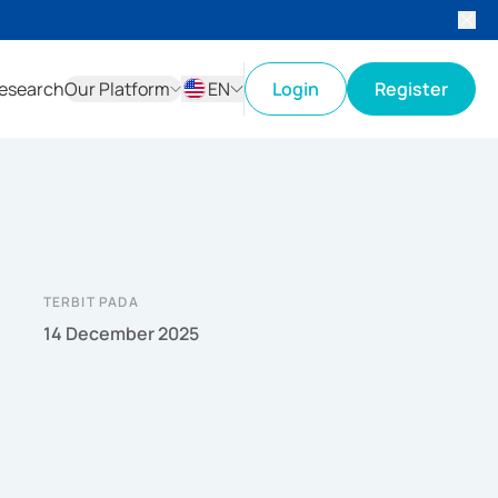
esearch
Our Platform
EN
Login
Register
ID
EN
TERBIT PADA
14 December 2025