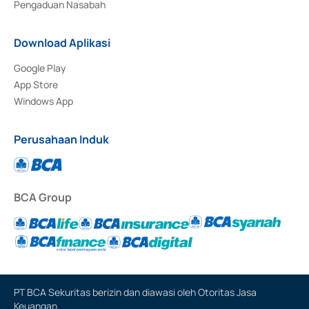
Pengaduan Nasabah
Download Aplikasi
Google Play
App Store
Windows App
Perusahaan Induk
BCA Group
PT BCA Sekuritas berizin dan diawasi oleh Otoritas Jasa
Keuangan