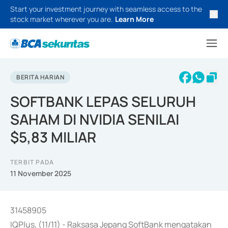
Start your investment journey with seamless access to the
stock market wherever you are.
Learn More
BERITA HARIAN
SOFTBANK LEPAS SELURUH
SAHAM DI NVIDIA SENILAI
$5,83 MILIAR
TERBIT PADA
11 November 2025
31458905
IQPlus, (11/11) - Raksasa Jepang SoftBank mengatakan