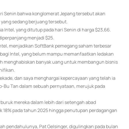
ari Senin bahwa konglomerat Jepang tersebut akan
p yang sedang berjuang tersebut.
ntel, yang ditutup pada hari Senin di harga $23,66.
diperpanjang menjadi $25.
 Intel, menjadikan SoftBank pemegang saham terbesar
 bagi Intel, yang belum mampu memanfaatkan ledakan
lah menghabiskan banyak uang untuk membangun bisnis
ifikan.
dekade, dan saya menghargai kepercayaan yang telah ia
l Lip-Bu Tan dalam sebuah pernyataan, merujuk pada
erburuk mereka dalam lebih dari setengah abad
aik 18% pada tahun 2025 hingga penutupan perdagangan
lah pendahulunya, Pat Gelsinger, digulingkan pada bulan