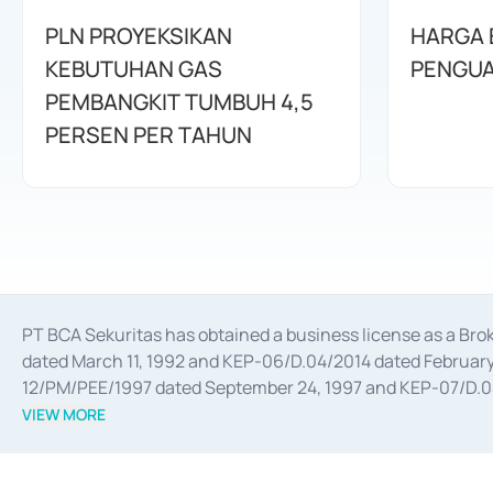
PLN PROYEKSIKAN
HARGA 
KEBUTUHAN GAS
PENGUA
PEMBANGKIT TUMBUH 4,5
PERSEN PER TAHUN
PT BCA Sekuritas has obtained a business license as a Br
dated March 11, 1992 and KEP-06/D.04/2014 dated February 
12/PM/PEE/1997 dated September 24, 1997 and KEP-07/D.04/2
divestments, and joint ventures based on the decree of the
VIEW MORE
Advisory Services for mergers, acquisitions, divestments, 
February 3, 2017, and several other business licenses from