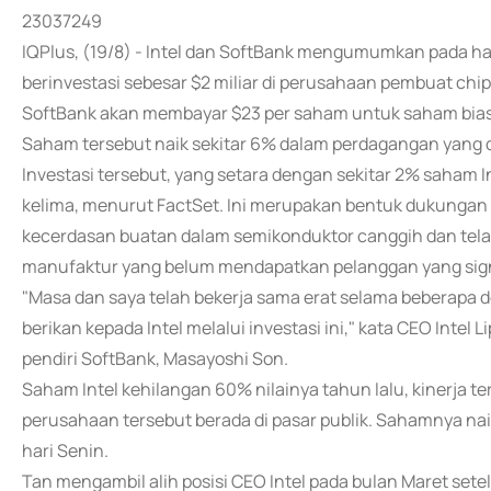
23037249
IQPlus, (19/8) - Intel dan SoftBank mengumumkan pada h
berinvestasi sebesar $2 miliar di perusahaan pembuat chi
SoftBank akan membayar $23 per saham untuk saham biasa I
Saham tersebut naik sekitar 6% dalam perdagangan yang 
Investasi tersebut, yang setara dengan sekitar 2% saham
kelima, menurut FactSet. Ini merupakan bentuk dukungan
kecerdasan buatan dalam semikonduktor canggih dan te
manufaktur yang belum mendapatkan pelanggan yang sign
"Masa dan saya telah bekerja sama erat selama beberapa 
berikan kepada Intel melalui investasi ini," kata CEO Inte
pendiri SoftBank, Masayoshi Son.
Saham Intel kehilangan 60% nilainya tahun lalu, kinerja t
perusahaan tersebut berada di pasar publik. Sahamnya n
hari Senin.
Tan mengambil alih posisi CEO Intel pada bulan Maret sete