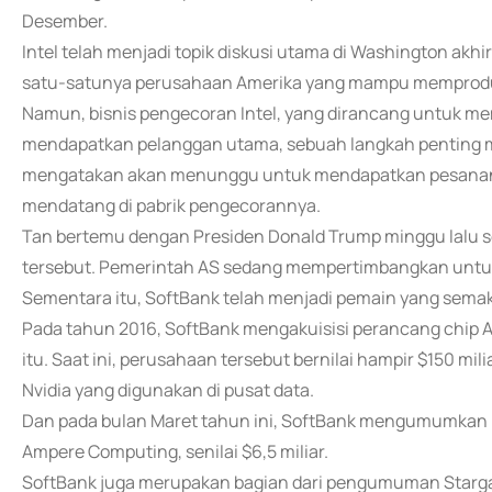
Desember.
Intel telah menjadi topik diskusi utama di Washington akhi
satu-satunya perusahaan Amerika yang mampu memproduk
Namun, bisnis pengecoran Intel, yang dirancang untuk me
mendapatkan pelanggan utama, sebuah langkah penting menu
mengatakan akan menunggu untuk mendapatkan pesanan s
mendatang di pabrik pengecorannya.
Tan bertemu dengan Presiden Donald Trump minggu lalu s
tersebut. Pemerintah AS sedang mempertimbangkan untuk 
Sementara itu, SoftBank telah menjadi pemain yang semakin
Pada tahun 2016, SoftBank mengakuisisi perancang chip Ar
itu. Saat ini, perusahaan tersebut bernilai hampir $150 mi
Nvidia yang digunakan di pusat data.
Dan pada bulan Maret tahun ini, SoftBank mengumumkan r
Ampere Computing, senilai $6,5 miliar.
SoftBank juga merupakan bagian dari pengumuman Starga