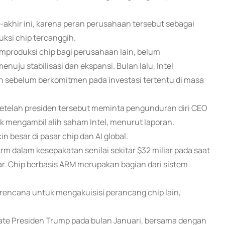
r-akhir ini, karena peran perusahaan tersebut sebagai
si chip tercanggih.
mproduksi chip bagi perusahaan lain, belum
ju stabilisasi dan ekspansi. Bulan lalu, Intel
ebelum berkomitmen pada investasi tertentu di masa
etelah presiden tersebut meminta pengunduran diri CEO
mengambil alih saham Intel, menurut laporan.
 besar di pasar chip dan AI global.
m dalam kesepakatan senilai sekitar $32 miliar pada saat
liar. Chip berbasis ARM merupakan bagian dari sistem
encana untuk mengakuisisi perancang chip lain,
te Presiden Trump pada bulan Januari, bersama dengan