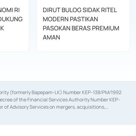
NOMI RI
DIRUT BULOG SIDAK RITEL
IDUKUNG
MODERN PASTIKAN
IK
PASOKAN BERAS PREMIUM
AMAN
uthority (formerly Bapepam-LK) Number KEP-138/PM/1992
decree of the Financial Services Authority Number KEP-
 of Advisory Services on mergers, acquisitions,
bruary 28, 2014, a business license as a provider of
ial Services Authority Number S-67/PM.21/2017 dated
ementation of Certificate of Deposit Transactions in the