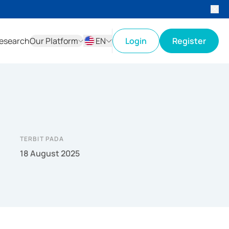
esearch
Our Platform
EN
Login
Register
ID
EN
TERBIT PADA
18 August 2025