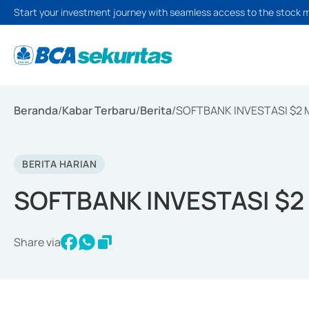
Start your investment journey with seamless access to the stock 
Beranda
/
Kabar Terbaru
/
Berita
/
SOFTBANK INVESTASI $2 M
BERITA HARIAN
SOFTBANK INVESTASI $2 
Share via