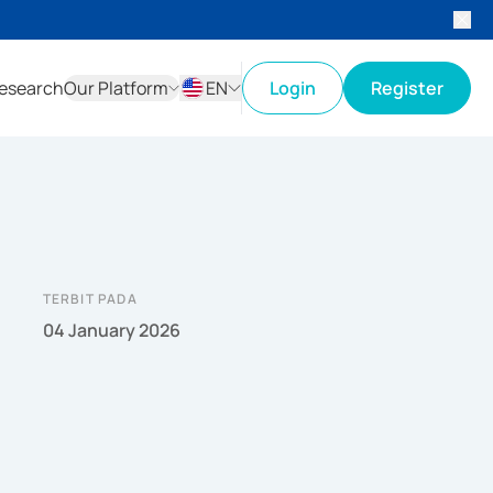
esearch
Our Platform
EN
Login
Register
ID
EN
TERBIT PADA
04 January 2026