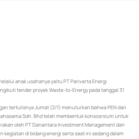
 melalui anak usahanya yaitu PT Parivarta Energi
ikuti tender proyek Waste-to-Energy pada tanggal 31
an tertulisnya Jumat (2/1) menuturkan bahwa PEN dan
Usahasama Sdn. Bhd telah membentuk konsosrsium untuk
garakan oleh PT Danantara Investment Management dan
giatan di bidang energi serta saat ini sedang dalam