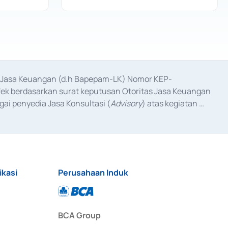
as Jasa Keuangan (d.h Bapepam-LK) Nomor KEP-
fek berdasarkan surat keputusan Otoritas Jasa Keuangan 
ai penyedia Jasa Konsultasi (
Advisory
) atas kegiatan 
anggal 3 Februari 2017, dan beberapa izin usaha lainnya 
iterbitkan pada tahun 2017 dan izin usaha lainnya dari 
at Berharga Komersial yang izinnya diterbitkan pada 
ikasi
Perusahaan Induk
BCA Group