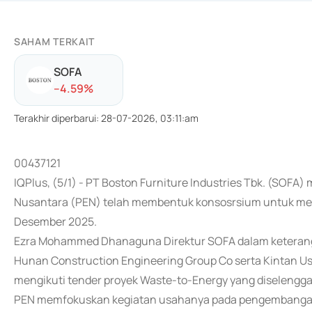
SAHAM TERKAIT
SOFA
-
-4.59
%
Terakhir diperbarui
:
28-07-2026, 03:11:am
00437121
IQPlus, (5/1) - PT Boston Furniture Industries Tbk. (SOFA)
Nusantara (PEN) telah membentuk konsosrsium untuk meng
Desember 2025.
Ezra Mohammed Dhanaguna Direktur SOFA dalam keterang
Hunan Construction Engineering Group Co serta Kintan 
mengikuti tender proyek Waste-to-Energy yang diseleng
PEN memfokuskan kegiatan usahanya pada pengembangan ke