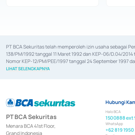
PT BCA Sekuritas telah memperoleh izin usaha sebagai P
138/PM/1992 tanggal 11 Maret 1992 dan KEP-06/D.04/2014 t
Nomor KEP-12/PM/PEE/1997 tanggal 24 September 1997 dan 
merger, akuisisi, divestasi, dan 
join venture
 berdasarkan su
LIHAT SELENGKAPNYA
dari Bank Indonesia antara lain sebagai Perantara Pelaksan
Bank Indonesia sebagai Lembaga Pendukung Penerbitan, Tr
tahun 2018.
Hubungi Kam
Halo BCA
PT BCA Sekuritas
1500888 ext 
WhatsApp
Menara BCA 41st Floor,
+62 819 1950
Grand Indonesia