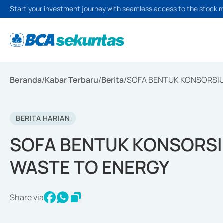
Start your investment journey with seamless access to the stock 
Beranda
/
Kabar Terbaru
/
Berita
/
SOFA BENTUK KONSORSI
BERITA HARIAN
SOFA BENTUK KONSORS
WASTE TO ENERGY
Share via