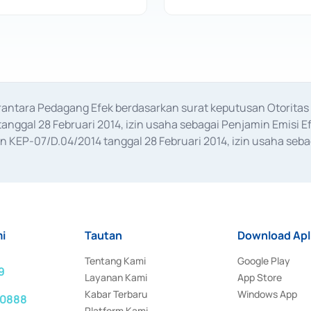
erantara Pedagang Efek berdasarkan surat keputusan Otorit
anggal 28 Februari 2014, izin usaha sebagai Penjamin Emisi E
KEP-07/D.04/2014 tanggal 28 Februari 2014, izin usaha sebag
rat keputusan Otoritas Jasa Keuangan Nomor S-67/PM.21/2017 t
aan Transaksi Sertifikat Deposito di Pasar Uang yang izinnya d
ansaksi, serta Penatausahaan dan Penyelesaian Transaksi Sur
i
Tautan
Download Apl
Tentang Kami
Google Play
9
Layanan Kami
App Store
Kabar Terbaru
Windows App
 0888
Platform Kami