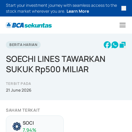
Start your investment journey with seamless access to the
stock market wherever you are.
Learn More
BERITA HARIAN
SOECHI LINES TAWARKAN
SUKUK Rp500 MILIAR
TERBIT PADA
21 June 2026
SAHAM TERKAIT
SOCI
7.94
%