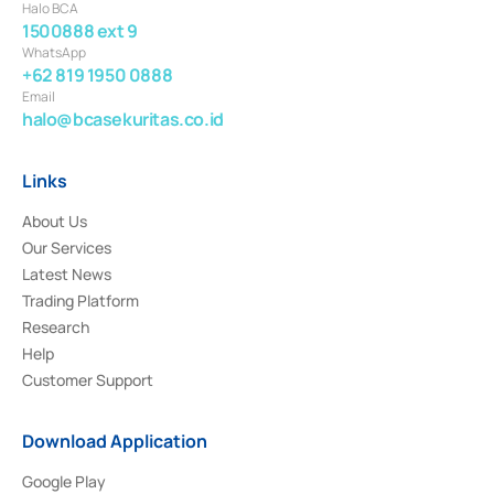
Halo BCA
1500888 ext 9
WhatsApp
+62 819 1950 0888
Email
halo@bcasekuritas.co.id
Links
About Us
Our Services
Latest News
Trading Platform
Research
Help
Customer Support
Download Application
Google Play