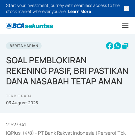
Start your investment journey with seamless access to the
stock market wherever you are.
Learn More
BERITA HARIAN
SOAL PEMBLOKIRAN
REKENING PASIF, BRI PASTIKAN
DANA NASABAH TETAP AMAN
TERBIT PADA
03 August 2025
21527941
IQPlus, (4/8) - PT Bank Rakyat Indonesia (Persero) Tbk