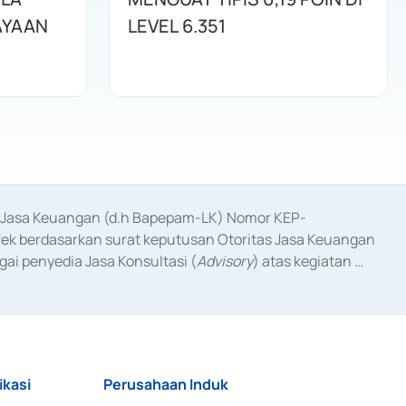
AYAAN
LEVEL 6.351
as Jasa Keuangan (d.h Bapepam-LK) Nomor KEP-
fek berdasarkan surat keputusan Otoritas Jasa Keuangan 
ai penyedia Jasa Konsultasi (
Advisory
) atas kegiatan 
anggal 3 Februari 2017, dan beberapa izin usaha lainnya 
iterbitkan pada tahun 2017 dan izin usaha lainnya dari 
at Berharga Komersial yang izinnya diterbitkan pada 
ikasi
Perusahaan Induk