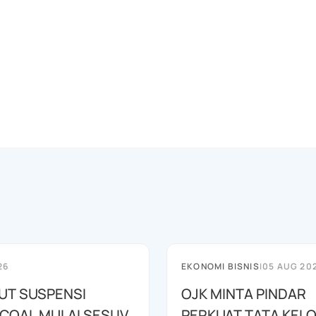
26
EKONOMI BISNIS
|
05 AUG 20
BUT SUSPENSI
OJK MINTA PINDAR
OAL MULAI SESI IV
PERKUAT TATA KEL