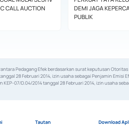
IC CALL AUCTION
DEMI JAGA KEPERC
PUBLIK
erantara Pedagang Efek berdasarkan surat keputusan Otorit
anggal 28 Februari 2014, izin usaha sebagai Penjamin Emisi E
KEP-07/D.04/2014 tanggal 28 Februari 2014, izin usaha sebag
rat keputusan Otoritas Jasa Keuangan Nomor S-67/PM.21/2017 t
aan Transaksi Sertifikat Deposito di Pasar Uang yang izinnya d
ansaksi, serta Penatausahaan dan Penyelesaian Transaksi Sur
i
Tautan
Download Apl