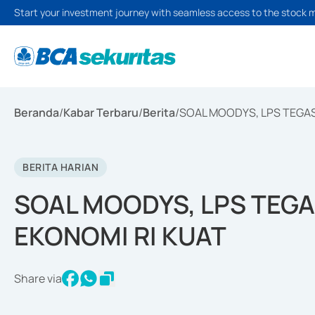
Start your investment journey with seamless access to the stock 
Beranda
/
Kabar Terbaru
/
Berita
/
SOAL MOODYS, LPS TEGA
BERITA HARIAN
SOAL MOODYS, LPS TEG
EKONOMI RI KUAT
Share via