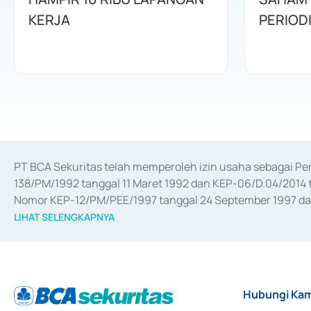
KERJA
PERIOD
PT BCA Sekuritas telah memperoleh izin usaha sebagai P
138/PM/1992 tanggal 11 Maret 1992 dan KEP-06/D.04/2014 t
Nomor KEP-12/PM/PEE/1997 tanggal 24 September 1997 dan 
merger, akuisisi, divestasi, dan 
join venture
 berdasarkan su
LIHAT SELENGKAPNYA
dari Bank Indonesia antara lain sebagai Perantara Pelaksan
Bank Indonesia sebagai Lembaga Pendukung Penerbitan, Tr
tahun 2018.
Hubungi Kam