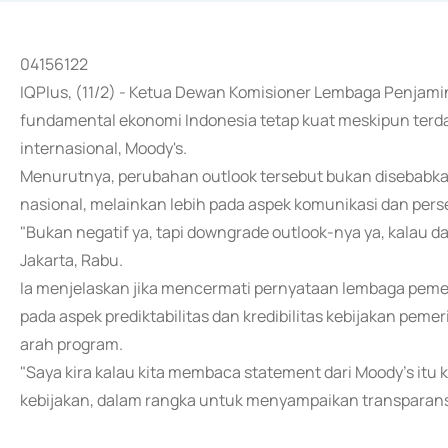
04156122
IQPlus, (11/2) - Ketua Dewan Komisioner Lembaga Penja
fundamental ekonomi Indonesia tetap kuat meskipun terda
internasional, Moody's.
Menurutnya, perubahan outlook tersebut bukan disebabk
nasional, melainkan lebih pada aspek komunikasi dan perse
"Bukan negatif ya, tapi downgrade outlook-nya ya, kalau dar
Jakarta, Rabu.
Ia menjelaskan jika mencermati pernyataan lembaga peme
pada aspek prediktabilitas dan kredibilitas kebijakan peme
arah program.
"Saya kira kalau kita membaca statement dari Moody's itu kan
kebijakan, dalam rangka untuk menyampaikan transparansi 