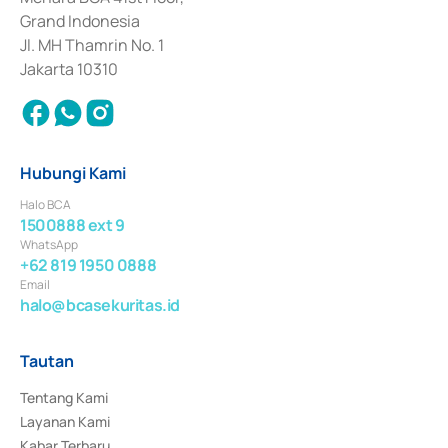
Surat Berharga Komersial yang izinnya diterbitkan pada tahun 2018.
Grand Indonesia
Jl. MH Thamrin No. 1
Jakarta 10310
Hubungi Kami
Halo BCA
1500888 ext 9
WhatsApp
+62 819 1950 0888
Email
halo@bcasekuritas.id
Tautan
Tentang Kami
Layanan Kami
Kabar Terbaru