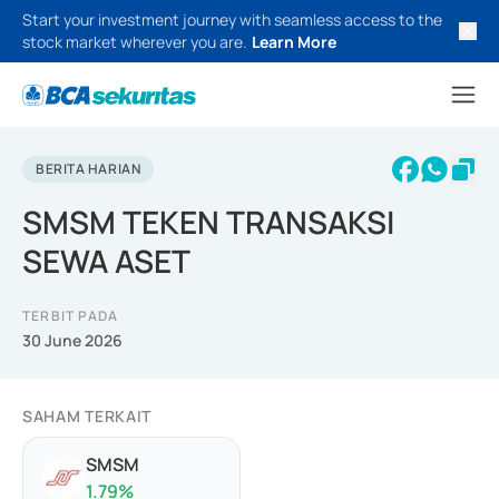
Start your investment journey with seamless access to the
stock market wherever you are.
Learn More
BERITA HARIAN
SMSM TEKEN TRANSAKSI
SEWA ASET
TERBIT PADA
30 June 2026
SAHAM TERKAIT
SMSM
1.79
%