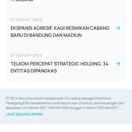
07 AUGUST 2026
EKSPANSI AGRESIF, KAQI RESMIKAN CABANG
BARU DI BANDUNG DAN MADIUN
07 AUGUST 2026
TELKOM PERCEPAT STRATEGIC HOLDING, 34
ENTITAS DIPANGKAS
PT BCA Sekuritas telah memperoleh izin usaha sebagai Perantara 
Pedagang Efek berdasarkan surat keputusan Otoritas Jasa Keuangan (d.h 
Bapepam-LK) Nomor KEP-138/PM/1992 tanggal 11 Maret 1992 dan KEP-
06/D.04/2014 tanggal 28 Februari 2014, izin usaha sebagai Penjamin Emisi 
LIHAT SELENGKAPNYA
Efek berdasarkan surat keputusan Otoritas Jasa Keuangan Nomor KEP-
12/PM/PEE/1997 tanggal 24 September 1997 dan KEP-07/D.04/2014 
tanggal 28 Februari 2014, izin usaha sebagai penyedia Jasa Konsultasi 
(
Advisory
) atas kegiatan merger, akuisisi, divestasi, dan 
join venture