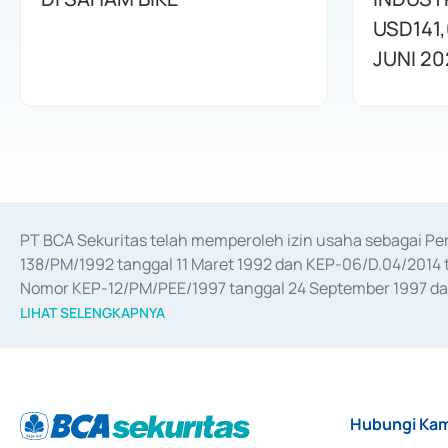
USD141,
JUNI 20
PT BCA Sekuritas telah memperoleh izin usaha sebagai P
138/PM/1992 tanggal 11 Maret 1992 dan KEP-06/D.04/2014 t
Nomor KEP-12/PM/PEE/1997 tanggal 24 September 1997 dan 
merger, akuisisi, divestasi, dan 
join venture
 berdasarkan su
LIHAT SELENGKAPNYA
dari Bank Indonesia antara lain sebagai Perantara Pelaksan
Bank Indonesia sebagai Lembaga Pendukung Penerbitan, Tr
tahun 2018.
Hubungi Kam