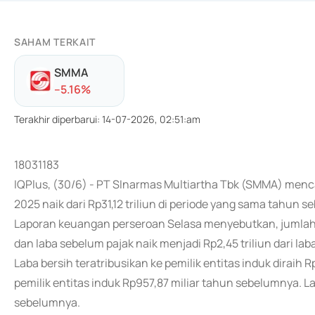
SAHAM TERKAIT
SMMA
-
-5.16
%
Terakhir diperbarui
:
14-07-2026, 02:51:am
18031183
IQPlus, (30/6) - PT SInarmas Multiartha Tbk (SMMA) menc
2025 naik dari Rp31,12 triliun di periode yang sama tahun 
Laporan keuangan perseroan Selasa menyebutkan, jumlah be
dan laba sebelum pajak naik menjadi Rp2,45 triliun dari laba
Laba bersih teratribusikan ke pemilik entitas induk diraih R
pemilik entitas induk Rp957,87 miliar tahun sebelumnya. L
sebelumnya.