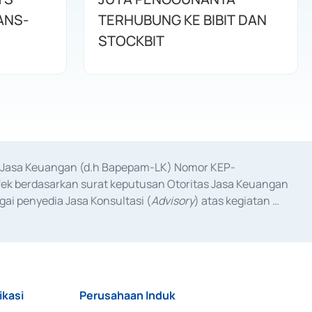
ANS-
TERHUBUNG KE BIBIT DAN
STOCKBIT
as Jasa Keuangan (d.h Bapepam-LK) Nomor KEP-
fek berdasarkan surat keputusan Otoritas Jasa Keuangan 
ai penyedia Jasa Konsultasi (
Advisory
) atas kegiatan 
anggal 3 Februari 2017, dan beberapa izin usaha lainnya 
iterbitkan pada tahun 2017 dan izin usaha lainnya dari 
at Berharga Komersial yang izinnya diterbitkan pada 
ikasi
Perusahaan Induk