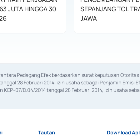
63 JUTA HINGGA 30
SEPANJANG TOL TR
26
JAWA
erantara Pedagang Efek berdasarkan surat keputusan Otorit
anggal 28 Februari 2014, izin usaha sebagai Penjamin Emisi E
KEP-07/D.04/2014 tanggal 28 Februari 2014, izin usaha sebag
rat keputusan Otoritas Jasa Keuangan Nomor S-67/PM.21/2017 t
aan Transaksi Sertifikat Deposito di Pasar Uang yang izinnya d
ansaksi, serta Penatausahaan dan Penyelesaian Transaksi Sur
i
Tautan
Download Apl