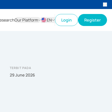
esearch
Our Platform
EN
Login
Register
ID
EN
TERBIT PADA
29 June 2026