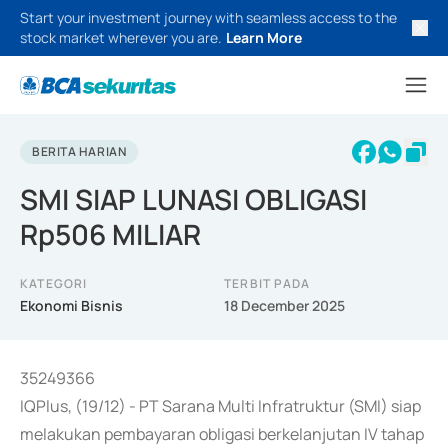
Start your investment journey with seamless access to the
stock market wherever you are.
Learn More
BERITA HARIAN
SMI SIAP LUNASI OBLIGASI
Rp506 MILIAR
KATEGORI
TERBIT PADA
Ekonomi Bisnis
18 December 2025
35249366
IQPlus, (19/12) - PT Sarana Multi Infratruktur (SMI) siap
melakukan pembayaran obligasi berkelanjutan IV tahap