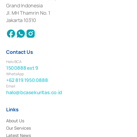
Deposit Transactions in the Money Market whose license was issued in
Grand Indonesia
2017 and other business licenses from Bank Indonesia as a Supporting
Institution for the Issuance, Transaction, and Administration and
Jl. MH Thamrin No. 1
Settlement of Commercial Paper Transactions whose license was issued in
Jakarta 10310
2018.
Contact Us
Halo BCA
1500888 ext 9
WhatsApp
+62 819 1950 0888
Email
halo@bcasekuritas.co.id
Links
About Us
Our Services
Latest News