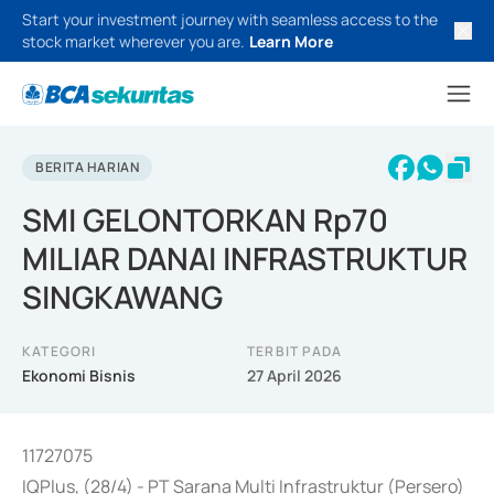
Start your investment journey with seamless access to the
stock market wherever you are.
Learn More
BERITA HARIAN
SMI GELONTORKAN Rp70
MILIAR DANAI INFRASTRUKTUR
SINGKAWANG
KATEGORI
TERBIT PADA
Ekonomi Bisnis
27 April 2026
11727075
IQPlus, (28/4) - PT Sarana Multi Infrastruktur (Persero)