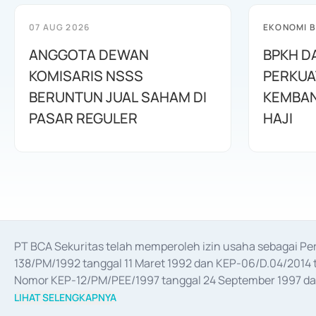
07 AUG 2026
EKONOMI B
ANGGOTA DEWAN
BPKH D
KOMISARIS NSSS
PERKUA
BERUNTUN JUAL SAHAM DI
KEMBAN
PASAR REGULER
HAJI
PT BCA Sekuritas telah memperoleh izin usaha sebagai P
138/PM/1992 tanggal 11 Maret 1992 dan KEP-06/D.04/2014 t
Nomor KEP-12/PM/PEE/1997 tanggal 24 September 1997 dan 
merger, akuisisi, divestasi, dan 
join venture
 berdasarkan su
LIHAT SELENGKAPNYA
dari Bank Indonesia antara lain sebagai Perantara Pelaksan