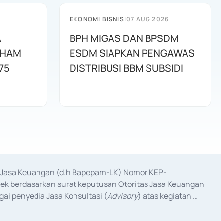
EKONOMI BISNIS
|
07 AUG 2026
A
BPH MIGAS DAN BPSDM
AHAM
ESDM SIAPKAN PENGAWAS
75
DISTRIBUSI BBM SUBSIDI
as Jasa Keuangan (d.h Bapepam-LK) Nomor KEP-
fek berdasarkan surat keputusan Otoritas Jasa Keuangan 
ai penyedia Jasa Konsultasi (
Advisory
) atas kegiatan 
anggal 3 Februari 2017, dan beberapa izin usaha lainnya 
iterbitkan pada tahun 2017 dan izin usaha lainnya dari 