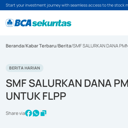
Start your investment journey with seamless access to the stock 
Beranda
/
Kabar Terbaru
/
Berita
/
SMF SALURKAN DANA PMN 
BERITA HARIAN
SMF SALURKAN DANA PMN
UNTUK FLPP
Share via