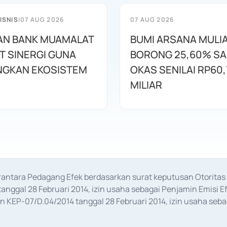
ISNIS
|
07 AUG 2026
07 AUG 2026
AN BANK MUAMALAT
BUMI ARSANA MULI
T SINERGI GUNA
BORONG 25,60% S
GKAN EKOSISTEM
OKAS SENILAI RP60,
MILIAR
erantara Pedagang Efek berdasarkan surat keputusan Otorit
anggal 28 Februari 2014, izin usaha sebagai Penjamin Emisi E
KEP-07/D.04/2014 tanggal 28 Februari 2014, izin usaha sebag
rat keputusan Otoritas Jasa Keuangan Nomor S-67/PM.21/2017 t
aan Transaksi Sertifikat Deposito di Pasar Uang yang izinnya d