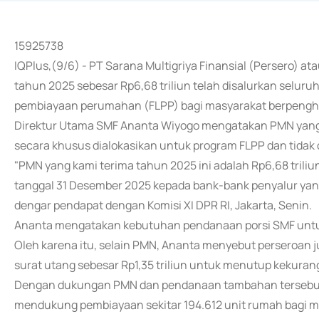
15925738
IQPlus,(9/6) - PT Sarana Multigriya Finansial (Persero)
tahun 2025 sebesar Rp6,68 triliun telah disalurkan seluru
pembiayaan perumahan (FLPP) bagi masyarakat berpengh
Direktur Utama SMF Ananta Wiyogo mengatakan PMN yang
secara khusus dialokasikan untuk program FLPP dan tidak
"PMN yang kami terima tahun 2025 ini adalah Rp6,68 trili
tanggal 31 Desember 2025 kepada bank-bank penyalur yan
dengar pendapat dengan Komisi XI DPR RI, Jakarta, Senin.
Ananta mengatakan kebutuhan pendanaan porsi SMF untuk
Oleh karena itu, selain PMN, Ananta menyebut perseroan
surat utang sebesar Rp1,35 triliun untuk menutup kekur
Dengan dukungan PMN dan pendanaan tambahan tersebut,
mendukung pembiayaan sekitar 194.612 unit rumah bagi m