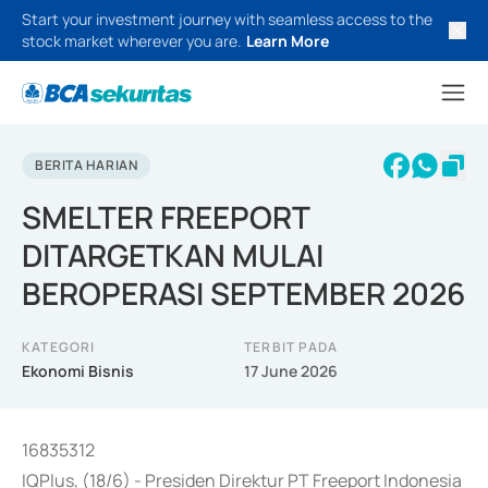
Start your investment journey with seamless access to the
stock market wherever you are.
Learn More
BERITA HARIAN
SMELTER FREEPORT
DITARGETKAN MULAI
BEROPERASI SEPTEMBER 2026
KATEGORI
TERBIT PADA
Ekonomi Bisnis
17 June 2026
16835312
IQPlus, (18/6) - Presiden Direktur PT Freeport Indonesia