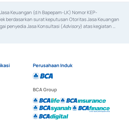
as Jasa Keuangan (d.h Bapepam-LK) Nomor KEP-
fek berdasarkan surat keputusan Otoritas Jasa Keuangan 
ai penyedia Jasa Konsultasi (
Advisory
) atas kegiatan 
anggal 3 Februari 2017, dan beberapa izin usaha lainnya 
iterbitkan pada tahun 2017 dan izin usaha lainnya dari 
at Berharga Komersial yang izinnya diterbitkan pada 
ikasi
Perusahaan Induk
BCA Group