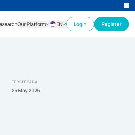
esearch
Our Platform
EN
Login
Register
ID
EN
TERBIT PADA
25 May 2026