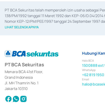
PT BCA Sekuritas telah memperoleh izin usaha sebagai P
138/PM/1992 tanggal 11 Maret 1992 dan KEP-06/D.04/2014 t
Nomor KEP-12/PM/PEE/1997 tanggal 24 September 1997 dan 
merger, akuisisi, divestasi, dan 
join venture
 berdasarkan su
LIHAT SELENGKAPNYA
dari Bank Indonesia antara lain sebagai Perantara Pelaksan
Bank Indonesia sebagai Lembaga Pendukung Penerbitan, Tr
tahun 2018.
Hubungi Kam
Halo BCA
PT BCA Sekuritas
1500888 ext 
WhatsApp
Menara BCA 41st Floor,
+62 819 1950
Grand Indonesia
Email
Jl. MH Thamrin No. 1
halo@bcaseku
Jakarta 10310