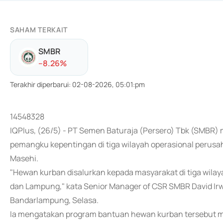
SAHAM TERKAIT
SMBR
-
-8.26
%
Terakhir diperbarui
:
02-08-2026, 05:01:pm
14548328
IQPlus, (26/5) - PT Semen Baturaja (Persero) Tbk (SMBR)
pemangku kepentingan di tiga wilayah operasional perusah
Masehi.
"Hewan kurban disalurkan kepada masyarakat di tiga wilay
dan Lampung," kata Senior Manager of CSR SMBR David Irw
Bandarlampung, Selasa.
Ia mengatakan program bantuan hewan kurban tersebut m