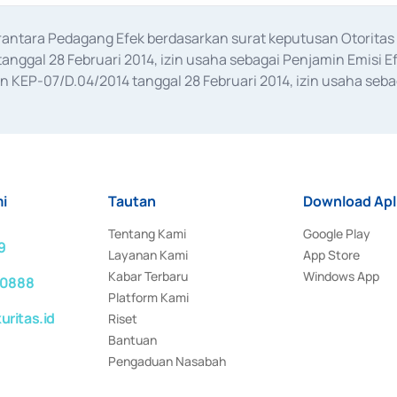
erantara Pedagang Efek berdasarkan surat keputusan Otorit
anggal 28 Februari 2014, izin usaha sebagai Penjamin Emisi E
KEP-07/D.04/2014 tanggal 28 Februari 2014, izin usaha sebag
rat keputusan Otoritas Jasa Keuangan Nomor S-67/PM.21/2017 t
aan Transaksi Sertifikat Deposito di Pasar Uang yang izinnya d
ansaksi, serta Penatausahaan dan Penyelesaian Transaksi Sur
i
Tautan
Download Apl
Tentang Kami
Google Play
9
Layanan Kami
App Store
Kabar Terbaru
Windows App
 0888
Platform Kami
ritas.id
Riset
Bantuan
Pengaduan Nasabah