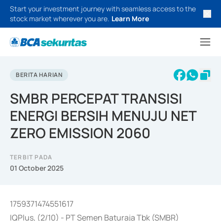
Start your investment journey with seamless access to the
stock market wherever you are.
Learn More
BERITA HARIAN
SMBR PERCEPAT TRANSISI
ENERGI BERSIH MENUJU NET
ZERO EMISSION 2060
TERBIT PADA
01 October 2025
1759371474551617
IQPlus, (2/10) - PT Semen Baturaja Tbk (SMBR)