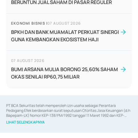
BERUNTUN JUAL SAHAM DI PASAR REGULER
EKONOMI BISNIS
|
07 AUGUST 2026
BPKH DAN BANK MUAMALAT PERKUAT SINERGI
GUNA KEMBANGKAN EKOSISTEM HAJI
07 AUGUST 2026
BUMI ARSANA MULIA BORONG 25,60% SAHAM
OKAS SENILAI RP60,75 MILIAR
PT BCA Sekuritas telah memperoleh izin usaha sebagai Perantara 
Pedagang Efek berdasarkan surat keputusan Otoritas Jasa Keuangan (d.h 
Bapepam-LK) Nomor KEP-138/PM/1992 tanggal 11 Maret 1992 dan KEP-
06/D.04/2014 tanggal 28 Februari 2014, izin usaha sebagai Penjamin Emisi 
LIHAT SELENGKAPNYA
Efek berdasarkan surat keputusan Otoritas Jasa Keuangan Nomor KEP-
12/PM/PEE/1997 tanggal 24 September 1997 dan KEP-07/D.04/2014 
tanggal 28 Februari 2014, izin usaha sebagai penyedia Jasa Konsultasi 