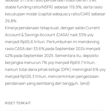
sebesar 277,8%, rasio pendanaan stabil bersih (net
stable funding ratio/NSFR) sebesar 119,9%, serta rasio
kecukupan modal (capital adequacy ratio/CAR) sebesar
29,8%.
Kinerja pendanaan tetap kuat, dengan saldo Current
Account & Savings Account (CASA) naik 33% yoy
menjadi Rp50,6 triliun. Pertumbuhan ini mendorong
rasio CASA dari 33,6% pada September 2024 menjadi
42% pada September 2025. Sementara itu, deposito
berjangka menurun 7% yoy menjadi Rp69,7 triliun,
namun total dana pihak ketiga (DPK) meningkat 6% yoy
menjadi Rp120,3 triliun, mencerminkan pengelolaan
pendanaan yang seimbang dan tangguh. (end)
RISET TERKAIT