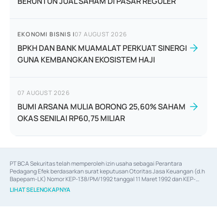
BERUNTUN JUAL SAHAM DI PASAR REGULER
EKONOMI BISNIS
|
07 AUGUST 2026
BPKH DAN BANK MUAMALAT PERKUAT SINERGI
GUNA KEMBANGKAN EKOSISTEM HAJI
07 AUGUST 2026
BUMI ARSANA MULIA BORONG 25,60% SAHAM
OKAS SENILAI RP60,75 MILIAR
PT BCA Sekuritas telah memperoleh izin usaha sebagai Perantara 
Pedagang Efek berdasarkan surat keputusan Otoritas Jasa Keuangan (d.h 
Bapepam-LK) Nomor KEP-138/PM/1992 tanggal 11 Maret 1992 dan KEP-
06/D.04/2014 tanggal 28 Februari 2014, izin usaha sebagai Penjamin Emisi 
LIHAT SELENGKAPNYA
Efek berdasarkan surat keputusan Otoritas Jasa Keuangan Nomor KEP-
12/PM/PEE/1997 tanggal 24 September 1997 dan KEP-07/D.04/2014 
tanggal 28 Februari 2014, izin usaha sebagai penyedia Jasa Konsultasi 