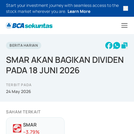
Start your investment journey with seamless access to the
stock market wherever you are.
Learn More
BERITA HARIAN
SMAR AKAN BAGIKAN DIVIDEN
PADA 18 JUNI 2026
TERBIT PADA
24 May 2026
SAHAM TERKAIT
SMAR
-
-3.79
%