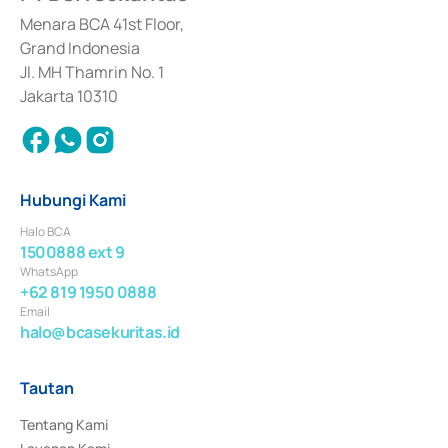
dan izin usaha lainnya dari Bank Indonesia sebagai Lembaga Pendukung 
Penerbitan, Transaksi, serta Penatausahaan dan Penyelesaian Transaksi 
Menara BCA 41st Floor,
Surat Berharga Komersial yang izinnya diterbitkan pada tahun 2018.
Grand Indonesia
Jl. MH Thamrin No. 1
Jakarta 10310
Hubungi Kami
Halo BCA
1500888 ext 9
WhatsApp
+62 819 1950 0888
Email
halo@bcasekuritas.id
Tautan
Tentang Kami