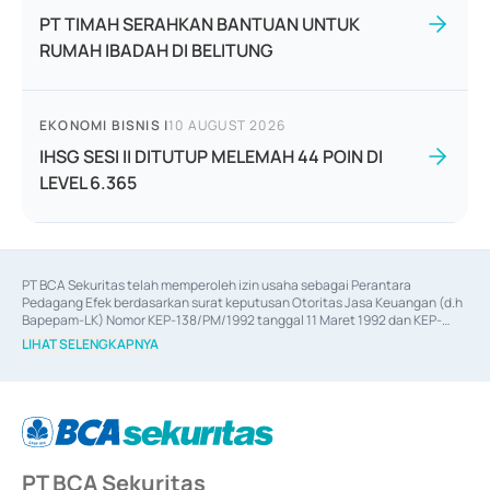
PT TIMAH SERAHKAN BANTUAN UNTUK
RUMAH IBADAH DI BELITUNG
EKONOMI BISNIS
|
10 AUGUST 2026
IHSG SESI II DITUTUP MELEMAH 44 POIN DI
LEVEL 6.365
PT BCA Sekuritas telah memperoleh izin usaha sebagai Perantara 
Pedagang Efek berdasarkan surat keputusan Otoritas Jasa Keuangan (d.h 
Bapepam-LK) Nomor KEP-138/PM/1992 tanggal 11 Maret 1992 dan KEP-
06/D.04/2014 tanggal 28 Februari 2014, izin usaha sebagai Penjamin Emisi 
LIHAT SELENGKAPNYA
Efek berdasarkan surat keputusan Otoritas Jasa Keuangan Nomor KEP-
12/PM/PEE/1997 tanggal 24 September 1997 dan KEP-07/D.04/2014 
tanggal 28 Februari 2014, izin usaha sebagai penyedia Jasa Konsultasi 
(
Advisory
) atas kegiatan merger, akuisisi, divestasi, dan 
join venture
berdasarkan surat keputusan Otoritas Jasa Keuangan Nomor S-
67/PM.21/2017 tanggal 3 Februari 2017, dan beberapa izin usaha lainnya 
dari Bank Indonesia antara lain sebagai Perantara Pelaksanaan Transaksi 
PT BCA Sekuritas
Sertifikat Deposito di Pasar Uang yang izinnya diterbitkan pada tahun 2017 