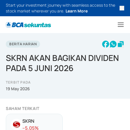
Start your investment journey with seamless access to the
stock market wherever you are.
Learn More
BERITA HARIAN
SKRN AKAN BAGIKAN DIVIDEN
PADA 5 JUNI 2026
TERBIT PADA
19 May 2026
SAHAM TERKAIT
SKRN
-
-5.05
%