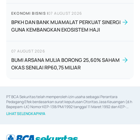
EKONOMI BISNIS
|
07 AUGUST 2026
BPKH DAN BANK MUAMALAT PERKUAT SINERGI
GUNA KEMBANGKAN EKOSISTEM HAJI
07 AUGUST 2026
BUMI ARSANA MULIA BORONG 25,60% SAHAM
OKAS SENILAI RP60,75 MILIAR
PT BCA Sekuritas telah memperoleh izin usaha sebagai Perantara 
Pedagang Efek berdasarkan surat keputusan Otoritas Jasa Keuangan (d.h 
Bapepam-LK) Nomor KEP-138/PM/1992 tanggal 11 Maret 1992 dan KEP-
06/D.04/2014 tanggal 28 Februari 2014, izin usaha sebagai Penjamin Emisi 
LIHAT SELENGKAPNYA
Efek berdasarkan surat keputusan Otoritas Jasa Keuangan Nomor KEP-
12/PM/PEE/1997 tanggal 24 September 1997 dan KEP-07/D.04/2014 
tanggal 28 Februari 2014, izin usaha sebagai penyedia Jasa Konsultasi 
(
Advisory
) atas kegiatan merger, akuisisi, divestasi, dan 
join venture
berdasarkan surat keputusan Otoritas Jasa Keuangan Nomor S-