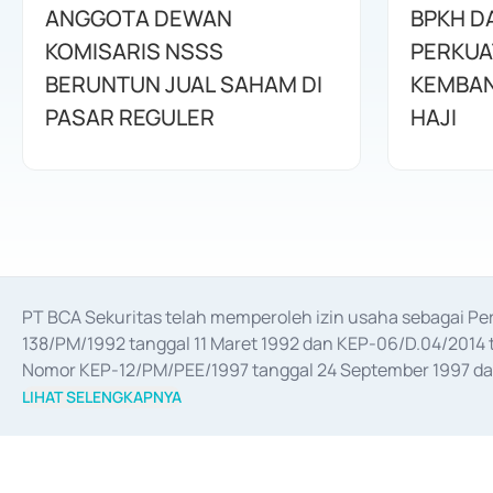
ANGGOTA DEWAN
BPKH D
KOMISARIS NSSS
PERKUA
BERUNTUN JUAL SAHAM DI
KEMBAN
PASAR REGULER
HAJI
PT BCA Sekuritas telah memperoleh izin usaha sebagai P
138/PM/1992 tanggal 11 Maret 1992 dan KEP-06/D.04/2014 t
Nomor KEP-12/PM/PEE/1997 tanggal 24 September 1997 dan 
merger, akuisisi, divestasi, dan 
join venture
 berdasarkan su
LIHAT SELENGKAPNYA
dari Bank Indonesia antara lain sebagai Perantara Pelaksan
Bank Indonesia sebagai Lembaga Pendukung Penerbitan, Tr
tahun 2018.