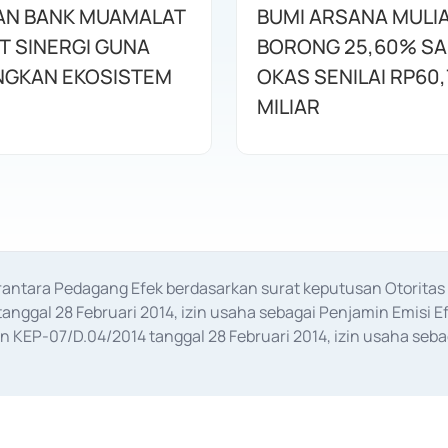
AN BANK MUAMALAT
BUMI ARSANA MULI
T SINERGI GUNA
BORONG 25,60% S
GKAN EKOSISTEM
OKAS SENILAI RP60,
MILIAR
erantara Pedagang Efek berdasarkan surat keputusan Otorit
anggal 28 Februari 2014, izin usaha sebagai Penjamin Emisi E
KEP-07/D.04/2014 tanggal 28 Februari 2014, izin usaha sebag
rat keputusan Otoritas Jasa Keuangan Nomor S-67/PM.21/2017 t
aan Transaksi Sertifikat Deposito di Pasar Uang yang izinnya d
ansaksi, serta Penatausahaan dan Penyelesaian Transaksi Sur