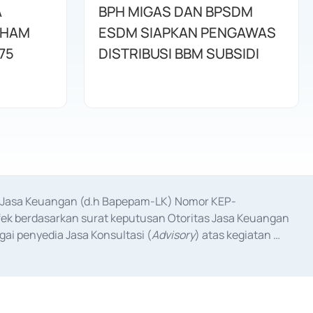
A
BPH MIGAS DAN BPSDM
AHAM
ESDM SIAPKAN PENGAWAS
75
DISTRIBUSI BBM SUBSIDI
as Jasa Keuangan (d.h Bapepam-LK) Nomor KEP-
fek berdasarkan surat keputusan Otoritas Jasa Keuangan 
ai penyedia Jasa Konsultasi (
Advisory
) atas kegiatan 
anggal 3 Februari 2017, dan beberapa izin usaha lainnya 
iterbitkan pada tahun 2017 dan izin usaha lainnya dari 
at Berharga Komersial yang izinnya diterbitkan pada 