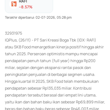
RAFI
-
-8.57
%
Terakhir diperbarui
:
02-07-2026, 05:28:pm
32931975
IQPlus, (26/11) - PT Sari Kreasi Boga Tbk (IDX: RAFI)
atau SKB Food menargetkan kinerja positif hingga akhir
tahun 2025. Perseroan optimistis mampu mencapai
pendapatan penuh tahun (full year) hingga Rp200
miliar, sejalan dengan ekspansi rantai pasok dan
peningkatan penjualan di berbagai segmen usaha.
Hingga kuartal III 2025, SKB Food telah membukukan
pendapatan sebesar Rp135,035 miliar. Kontribusi
pendapatan tersebut berasal dari empat lini utama,
yaitu ikan dan bahan baku ikan sebesar Rp69,899 miliar,
beras dan bahan baku beras sebesar Rp46,003 miliar,