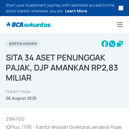
Start your investment journey with seamless access to the
stock market wherever you are.
Learn More
BERITA HARIAN
SITA 34 ASET PENUNGGAK
PAJAK, DJP AMANKAN RP2,83
MILIAR
TERBIT PADA
06 August 2025
21841100
IQPlus, (7/8) - Kantor Wilayah Direktorat Jenderal Pajak