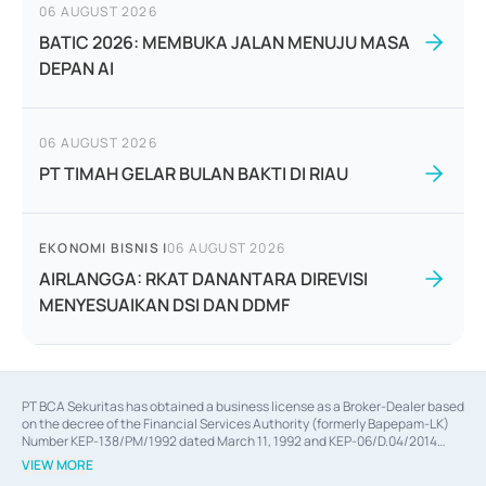
06 AUGUST 2026
BATIC 2026: MEMBUKA JALAN MENUJU MASA
DEPAN AI
06 AUGUST 2026
PT TIMAH GELAR BULAN BAKTI DI RIAU
EKONOMI BISNIS
|
06 AUGUST 2026
AIRLANGGA: RKAT DANANTARA DIREVISI
MENYESUAIKAN DSI DAN DDMF
PT BCA Sekuritas has obtained a business license as a Broker-Dealer based
on the decree of the Financial Services Authority (formerly Bapepam-LK)
Number KEP-138/PM/1992 dated March 11, 1992 and KEP-06/D.04/2014
dated February 28, 2014, a business license as an Underwriter based on the
VIEW MORE
decree of the Financial Services Authority Number KEP-12/PM/PEE/1997