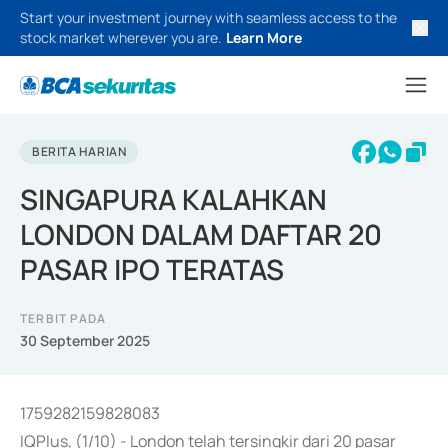
Start your investment journey with seamless access to the
stock market wherever you are.
Learn More
BERITA HARIAN
SINGAPURA KALAHKAN
LONDON DALAM DAFTAR 20
PASAR IPO TERATAS
TERBIT PADA
30 September 2025
1759282159828083
IQPlus, (1/10) - London telah tersingkir dari 20 pasar