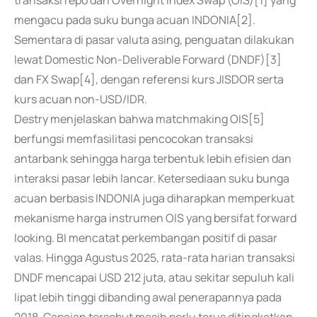
transaksi repo dan Overnight Index Swap (OIS)[1] yang
mengacu pada suku bunga acuan INDONIA[2].
Sementara di pasar valuta asing, penguatan dilakukan
lewat Domestic Non-Deliverable Forward (DNDF)[3]
dan FX Swap[4], dengan referensi kurs JISDOR serta
kurs acuan non-USD/IDR.
Destry menjelaskan bahwa matchmaking OIS[5]
berfungsi memfasilitasi pencocokan transaksi
antarbank sehingga harga terbentuk lebih efisien dan
interaksi pasar lebih lancar. Ketersediaan suku bunga
acuan berbasis INDONIA juga diharapkan memperkuat
mekanisme harga instrumen OIS yang bersifat forward
looking. BI mencatat perkembangan positif di pasar
valas. Hingga Agustus 2025, rata-rata harian transaksi
DNDF mencapai USD 212 juta, atau sekitar sepuluh kali
lipat lebih tinggi dibanding awal penerapannya pada