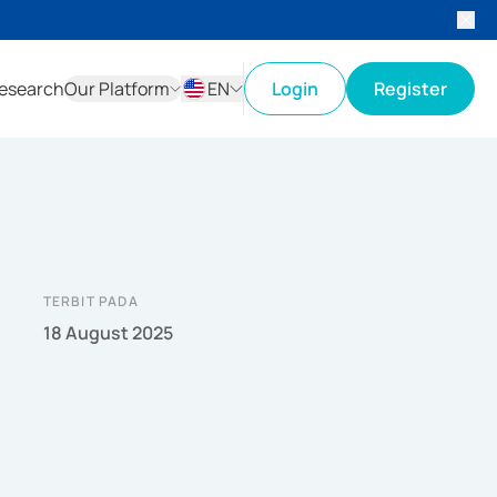
esearch
Our Platform
EN
Login
Register
ID
EN
TERBIT PADA
18 August 2025