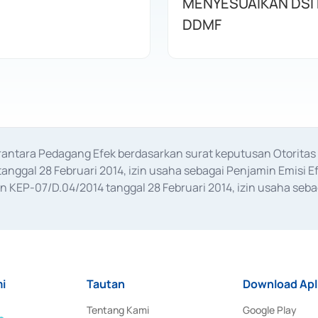
MENYESUAIKAN DSI
DDMF
erantara Pedagang Efek berdasarkan surat keputusan Otorit
anggal 28 Februari 2014, izin usaha sebagai Penjamin Emisi E
KEP-07/D.04/2014 tanggal 28 Februari 2014, izin usaha sebag
rat keputusan Otoritas Jasa Keuangan Nomor S-67/PM.21/2017 t
aan Transaksi Sertifikat Deposito di Pasar Uang yang izinnya d
ansaksi, serta Penatausahaan dan Penyelesaian Transaksi Sur
i
Tautan
Download Apl
Tentang Kami
Google Play