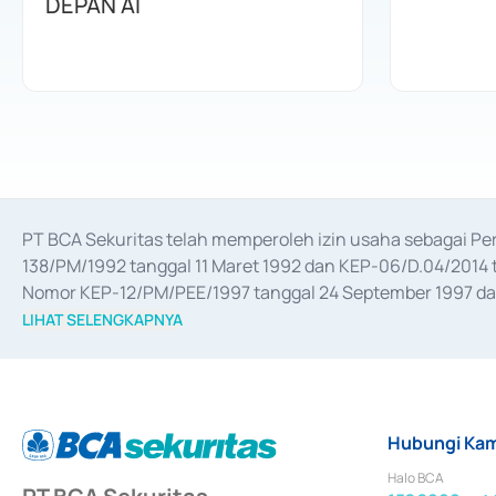
DEPAN AI
PT BCA Sekuritas telah memperoleh izin usaha sebagai P
138/PM/1992 tanggal 11 Maret 1992 dan KEP-06/D.04/2014 t
Nomor KEP-12/PM/PEE/1997 tanggal 24 September 1997 dan 
merger, akuisisi, divestasi, dan 
join venture
 berdasarkan su
LIHAT SELENGKAPNYA
dari Bank Indonesia antara lain sebagai Perantara Pelaksan
Bank Indonesia sebagai Lembaga Pendukung Penerbitan, Tr
tahun 2018.
Hubungi Kam
Halo BCA