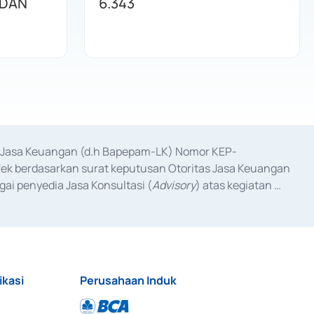
 DAN
6.343
as Jasa Keuangan (d.h Bapepam-LK) Nomor KEP-
fek berdasarkan surat keputusan Otoritas Jasa Keuangan 
ai penyedia Jasa Konsultasi (
Advisory
) atas kegiatan 
anggal 3 Februari 2017, dan beberapa izin usaha lainnya 
iterbitkan pada tahun 2017 dan izin usaha lainnya dari 
at Berharga Komersial yang izinnya diterbitkan pada 
ikasi
Perusahaan Induk