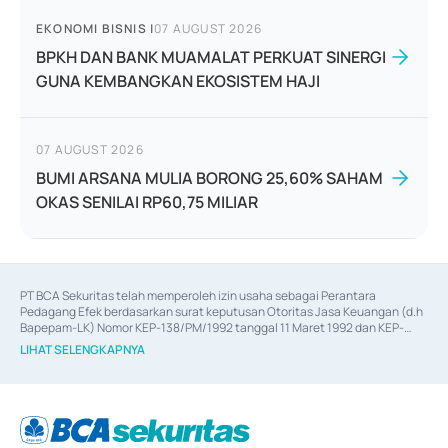
EKONOMI BISNIS
|
07 AUGUST 2026
BPKH DAN BANK MUAMALAT PERKUAT SINERGI
GUNA KEMBANGKAN EKOSISTEM HAJI
07 AUGUST 2026
BUMI ARSANA MULIA BORONG 25,60% SAHAM
OKAS SENILAI RP60,75 MILIAR
PT BCA Sekuritas telah memperoleh izin usaha sebagai Perantara 
Pedagang Efek berdasarkan surat keputusan Otoritas Jasa Keuangan (d.h 
Bapepam-LK) Nomor KEP-138/PM/1992 tanggal 11 Maret 1992 dan KEP-
06/D.04/2014 tanggal 28 Februari 2014, izin usaha sebagai Penjamin Emisi 
LIHAT SELENGKAPNYA
Efek berdasarkan surat keputusan Otoritas Jasa Keuangan Nomor KEP-
12/PM/PEE/1997 tanggal 24 September 1997 dan KEP-07/D.04/2014 
tanggal 28 Februari 2014, izin usaha sebagai penyedia Jasa Konsultasi 
(
Advisory
) atas kegiatan merger, akuisisi, divestasi, dan 
join venture
berdasarkan surat keputusan Otoritas Jasa Keuangan Nomor S-
67/PM.21/2017 tanggal 3 Februari 2017, dan beberapa izin usaha lainnya 