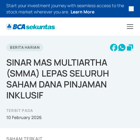
Start your investment journey with seamless access to the
stock market wherever you are.
Learn More
BERITA HARIAN
SINAR MAS MULTIARTHA
(SMMA) LEPAS SELURUH
SAHAM DANA PINJAMAN
INKLUSIF
TERBIT PADA
10 February 2026
SAHAM TERKAIT