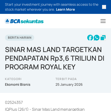
Start your investment journey with seamless access to the
stock market wherever you are.
Learn More
BERITA HARIAN
SINAR MAS LAND TARGETKAN
PENDAPATAN Rp3,6 TRILIUN DI
PROGRAM ROYAL KEY
KATEGORI
TERBIT PADA
Ekonomi Bisnis
25 January 2026
02524357
IQPlus (26/1) - Sinar Mas Land menargetkan