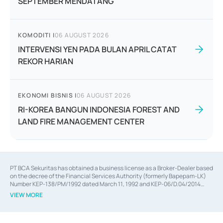
SEPTEMBER MENDATANG
KOMODITI
|
06 AUGUST 2026
INTERVENSI YEN PADA BULAN APRIL CATAT
REKOR HARIAN
EKONOMI BISNIS
|
06 AUGUST 2026
RI-KOREA BANGUN INDONESIA FOREST AND
LAND FIRE MANAGEMENT CENTER
PT BCA Sekuritas has obtained a business license as a Broker-Dealer based
on the decree of the Financial Services Authority (formerly Bapepam-LK)
Number KEP-138/PM/1992 dated March 11, 1992 and KEP-06/D.04/2014
dated February 28, 2014, a business license as an Underwriter based on the
VIEW MORE
decree of the Financial Services Authority Number KEP-12/PM/PEE/1997
dated September 24, 1997 and KEP-07/D.04/2014 dated February 28, 2014,
a business license as a provider of Advisory Services on mergers,