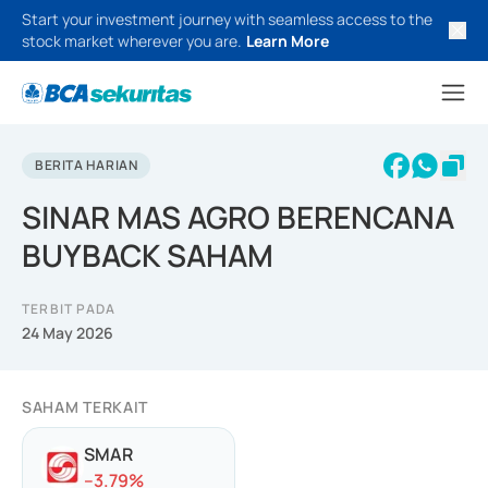
Start your investment journey with seamless access to the
stock market wherever you are.
Learn More
BERITA HARIAN
SINAR MAS AGRO BERENCANA
BUYBACK SAHAM
TERBIT PADA
24 May 2026
SAHAM TERKAIT
SMAR
-
-3.79
%